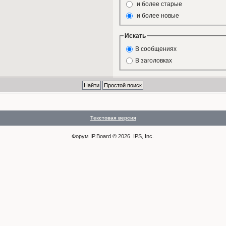
и более старые
и более новые
Искать
В сообщениях
В заголовках
Текстовая версия
Форум
IP.Board
© 2026
IPS, Inc
.