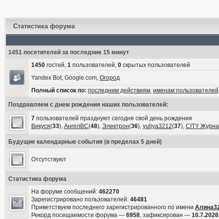
Статистика форума
1451 посетителей за последние 15 минут
1450
гостей,
1
пользователей,
0
скрытых пользователей
Yandex Bot, Google.com,
Огород
Полный список по:
последним действиям
,
именам пользователей
Поздравляем с днем рождения наших пользователей:
7
пользователей празднуют сегодня свой день рождения
Викуся
(
33
),
АнгелВС
(
48
),
Электрон
(
36
),
yuliya3212
(
37
),
CITY Журна
Будущие календарные события (в пределах 5 дней)
Отсутствуют
Статистика форума
На форуме сообщений:
462270
Зарегистрировано пользователей:
46481
Приветствуем последнего зарегистрированного по имени
Алина3
Рекорд посещаемости форума —
6958
, зафиксирован —
10.7.2026