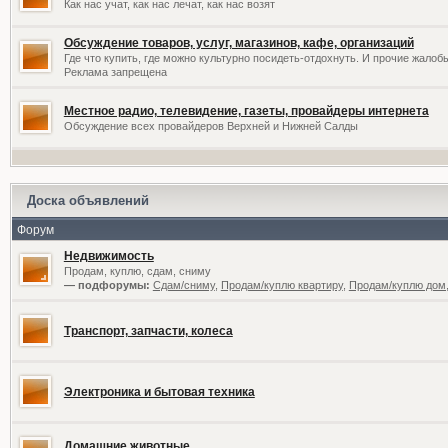
Как нас учат, как нас лечат, как нас возят
Обсуждение товаров, услуг, магазинов, кафе, организаций
Где что купить, где можно культурно посидеть-отдохнуть. И прочие жалоб
Реклама запрещена
Местное радио, телевидение, газеты, провайдеры интернета
Обсуждение всех провайдеров Верхней и Нижней Салды
Доска объявлений
Форум
Недвижимость
Продам, куплю, сдам, сниму
— подфорумы:
Сдам/сниму
,
Продам/куплю квартиру
,
Продам/куплю дом,
Транспорт, запчасти, колеса
Электроника и бытовая техника
Домашние животные