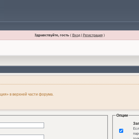
Здравствуйте, гость
(
Вход
|
Регистрация
)
ация» в верхней части форума.
Опции
За
Есл
пар
тол