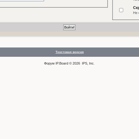
Ск
Не 
Текстовая версия
Форум
IP.Board
© 2026
IPS, Inc
.