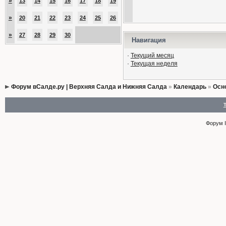
»
13
14
15
16
17
18
19
»
20
21
22
23
24
25
26
»
27
28
29
30
Навигация
·
Текущий месяц
·
Текущая неделя
Форум вСалде.ру | Верхняя Салда и Нижняя Салда
»
Календарь
»
Осн
Форум