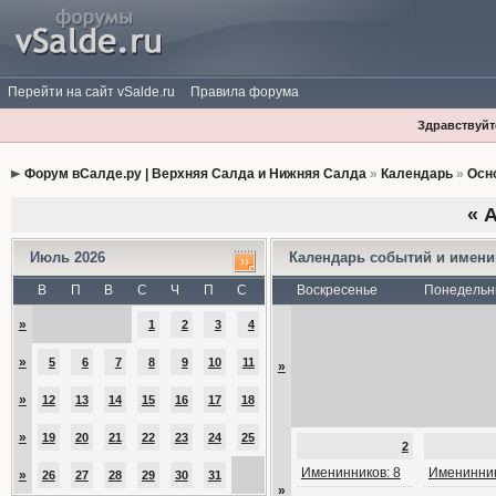
Перейти на сайт vSalde.ru
Правила форума
Здравствуйте
Форум вСалде.ру | Верхняя Салда и Нижняя Салда
»
Календарь
»
Осн
«
А
Июль 2026
Календарь событий и имен
В
П
В
С
Ч
П
С
Воскресенье
Понедельн
»
1
2
3
4
»
5
6
7
8
9
10
11
»
»
12
13
14
15
16
17
18
»
19
20
21
22
23
24
25
2
Именинников: 8
Именинник
»
26
27
28
29
30
31
»