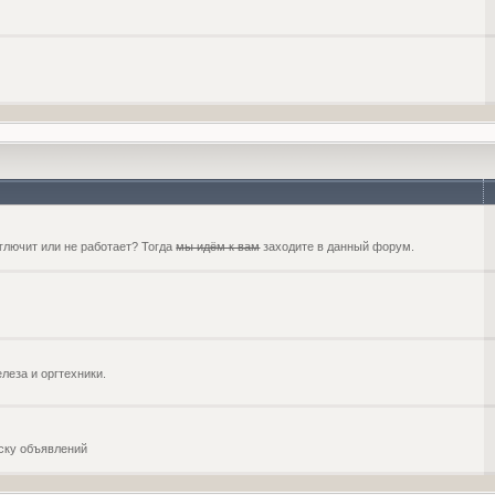
глючит или не работает? Тогда
мы идём к вам
заходите в данный форум.
еза и оргтехники.
оску объявлений