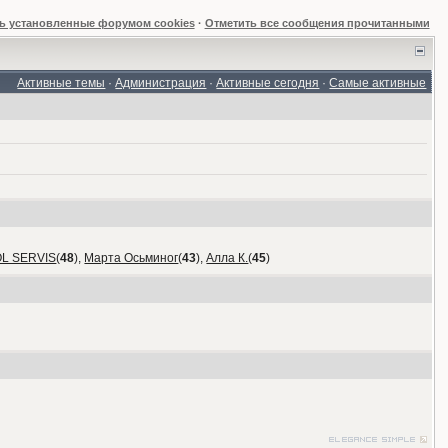
ь установленные форумом cookies
·
Отметить все сообщения прочитанными
Активные темы
·
Администрация
·
Активные сегодня
·
Самые активные
OL SERVIS
(
48
),
Марта Осьминог
(
43
),
Алла К.
(
45
)