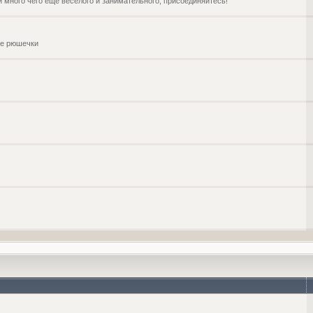
и много чего ещё веселого и занимательного, присоединяйтесь!
чие рюшечки