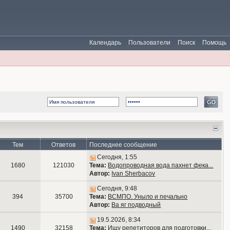
Календарь
Пользователи
Поиск
Помощь
Тем
Ответов
Последнее сообщение
Сегодня, 1:55
1680
121030
Тема:
Водопроводная вода пахнет фека...
Автор:
Ivan Sherbacov
Сегодня, 9:48
394
35700
Тема:
ВСМПО. Уныло и печально
Автор:
Ва яг подводный
19.5.2026, 8:34
1490
32158
Тема:
Ищу репетиторов для подготовки...