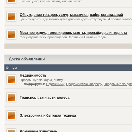
Как нас учат, как нас лечат, как нас возят
Обсуждение товаров, услуг, магазинов, кафе, организаций
Где что купить, где можно культурно посидеть-отдохнуть. И прочие жал
Местное радио, телевидение, газеты, провайдеры интернета
Обсуждение всех провайдеров Верхней и Нижней Салды
Доска объявлений
Форум
Недвижимость
Продам, куплю, сдам, сниму
— подфорумы:
Сдам/сниму
,
Продам/куплю квартиру
,
Продам/куплю дом,
Транспорт, запчасти, колеса
Электроника и бытовая техника
Домашние животные