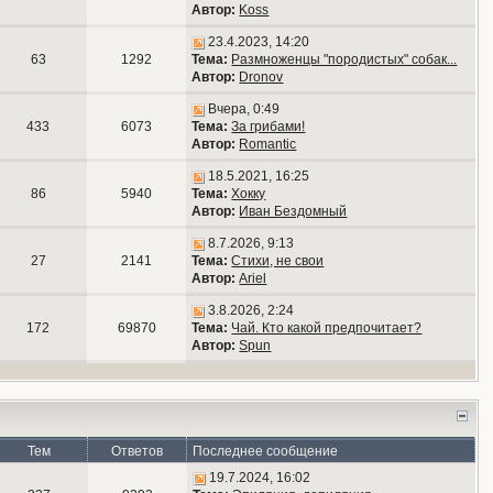
Автор:
Koss
23.4.2023, 14:20
63
1292
Тема:
Размноженцы "породистых" собак...
Автор:
Dronov
Вчера, 0:49
433
6073
Тема:
За грибами!
Автор:
Romantic
18.5.2021, 16:25
86
5940
Тема:
Хокку
Автор:
Иван Бездомный
8.7.2026, 9:13
27
2141
Тема:
Стихи, не свои
Автор:
Ariel
3.8.2026, 2:24
172
69870
Тема:
Чай. Кто какой предпочитает?
Автор:
Spun
Тем
Ответов
Последнее сообщение
19.7.2024, 16:02