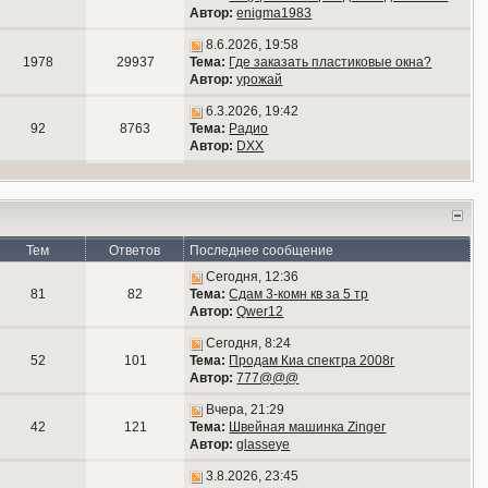
Автор:
enigma1983
8.6.2026, 19:58
1978
29937
Тема:
Где заказать пластиковые окна?
Автор:
урожай
6.3.2026, 19:42
92
8763
Тема:
Радио
Автор:
DXX
Тем
Ответов
Последнее сообщение
Сегодня, 12:36
81
82
Тема:
Сдам 3-комн кв за 5 тр
Автор:
Qwer12
Сегодня, 8:24
52
101
Тема:
Продам Киа спектра 2008г
Автор:
777@@@
Вчера, 21:29
42
121
Тема:
Швейная машинка Zinger
Автор:
glasseye
3.8.2026, 23:45