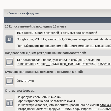
Статистика форума
1081 посетителей за последние 15 минут
1075
гостей,
5
пользователей,
1
скрытых пользователей
Google.com,
<SHSA>
, Yandex Bot,
GDA
,
nus_maga
,
alena-9
,
danilam
Полный список по:
последним действиям
,
именам пользователе
Поздравляем с днем рождения наших пользователей:
13
пользователей празднуют сегодня свой день рождения
Puma create
(
37
),
nice__93
(
33
),
nice_1993
(
33
),
Dmitriy
(
40
),
ok$@n@
Будущие календарные события (в пределах 5 дней)
Отсутствуют
Статистика форума
На форуме сообщений:
462346
Зарегистрировано пользователей:
46481
Приветствуем последнего зарегистрированного по имени
Алина3
Рекорд посещаемости форума —
6958
, зафиксирован —
10.7.2026