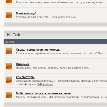
Вопросы к женщинам, женские проблемы, красота, здоровье, мужчины :)
Мужской клуб
Курилка. Делимся опытом. О женщинах и разном.
Hi - Tech
Форум
Скорая компьютерная помощь
Есть вопросы по работе железа, программ, различных устройств? Что-то 
Интернет
Провайдеры, технологии, сервисы, полезные ссылки в сети.
Компьютеры
Обсуждение железа и программ. Проблемы выбора. Помощь в покупке жел
— подфорумы:
*NIX Addicted
Мобильники, гаджеты и сотовая связь
Модели, операторы, цены, ПО, вопросы по ремонту. Купля/продажа - в Д