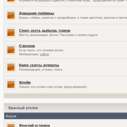
Играемся на форуме в данетки, словесные игры, "продолжение историй" 
Домашние любимцы
Кошки, собаки, хомячки с канарейками, а также цветочки, вазочки и про
Спорт, охота, рыбалка, туризм
Места, организация, фотки. Расскажи о своем отдыхе
О вечном
Если знать, что человек вечен
Модераторы:
volkov
Книги, газеты, журналы
Рекомендации, отзывы, поиск
Флейм
Пишем что хотим и как хотим, флуд разрешён
Красный уголок
Форум
Женский островок