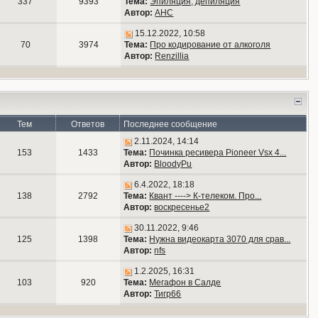
337
9393
Тема:
Эпиляция, депиляция
Автор:
АНС
15.12.2022, 10:58
70
3974
Тема:
Про кодирование от алкоголя
Автор:
Renzillia
Тем
Ответов
Последнее сообщение
2.11.2024, 14:14
153
1433
Тема:
Починка ресивера Pioneer Vsx 4...
Автор:
BloodyPu
6.4.2022, 18:18
138
2792
Тема:
Квант ----> К-телеком. Про...
Автор:
воскресенье2
30.11.2022, 9:46
125
1398
Тема:
Нужна видеокарта 3070 для срав...
Автор:
nfs
1.2.2025, 16:31
103
920
Тема:
Мегафон в Салде
Автор:
Тигр66