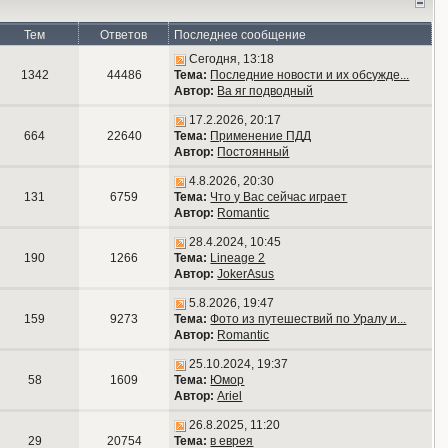
Тем
Ответов
Последнее сообщение
Сегодня, 13:18
1342
44486
Тема:
Последние новости и их обсужде...
Автор:
Ва яг подводный
17.2.2026, 20:17
664
22640
Тема:
Применение ПДД
Автор:
Постоянный
4.8.2026, 20:30
131
6759
Тема:
Что у Вас сейчас играет
Автор:
Romantic
28.4.2024, 10:45
190
1266
Тема:
Lineage 2
Автор:
JokerAsus
5.8.2026, 19:47
159
9273
Тема:
Фото из путешествий по Уралу и...
Автор:
Romantic
25.10.2024, 19:37
58
1609
Тема:
Юмор
Автор:
Ariel
26.8.2025, 11:20
29
20754
Тема:
в еврея