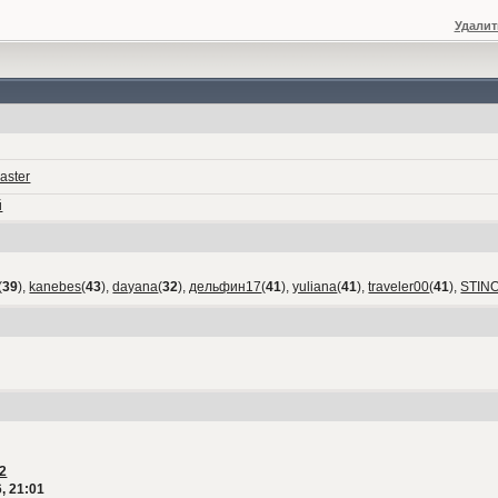
Удалит
aster
й
(
39
),
kanebes
(
43
),
dayana
(
32
),
дельфин17
(
41
),
yuliana
(
41
),
traveler00
(
41
),
STIN
2
, 21:01