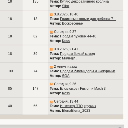
18
135
Тема:
Куплю декоративного кролика
Автор:
Siba
3.8.2026, 18:46
18
13
Тема:
Роликовые коньки для ребенка 7...
Автор:
Воскресенье
Сегодня, 9:27
18
82
Тема:
Продам пуховик 44-46
Автор:
Koss
3.8.2026, 21:41
18
39
Тема:
Продам белый комод
Автор:
МиледИ..
2 минут назад
109
74
Тема:
Продам 🍅помидоры и 🥒огурчики
Автор:
GDA
Сегодня, 9:26
85
147
Тема:
Блок кассет Fusion и Mach 3
Автор:
Koss
Сегодня, 13:44
40
55
Тема:
Инженер ПТО, грузчик
Автор:
ElenaElena_2023