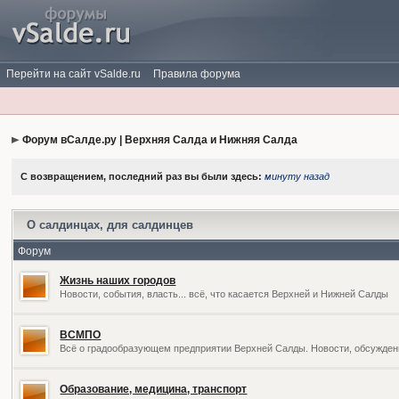
Перейти на сайт vSalde.ru
Правила форума
Форум вСалде.ру | Верхняя Салда и Нижняя Салда
С возвращением, последний раз вы были здесь:
минуту назад
О салдинцах, для салдинцев
Форум
Жизнь наших городов
Новости, события, власть... всё, что касается Верхней и Нижней Салды
ВСМПО
Всё о градообразующем предприятии Верхней Салды. Новости, обсужден
Образование, медицина, транспорт