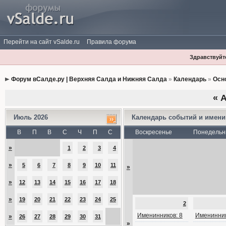
Перейти на сайт vSalde.ru
Правила форума
Здравствуйте
Форум вСалде.ру | Верхняя Салда и Нижняя Салда
»
Календарь
»
Осн
«
А
Июль 2026
Календарь событий и имен
В
П
В
С
Ч
П
С
Воскресенье
Понедельн
»
1
2
3
4
»
5
6
7
8
9
10
11
»
»
12
13
14
15
16
17
18
»
19
20
21
22
23
24
25
2
Именинников: 8
Именинник
»
26
27
28
29
30
31
»