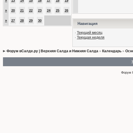
»
13
14
15
16
17
18
19
»
20
21
22
23
24
25
26
»
27
28
29
30
Навигация
·
Текущий месяц
·
Текущая неделя
Форум вСалде.ру | Верхняя Салда и Нижняя Салда
»
Календарь
»
Осн
Форум