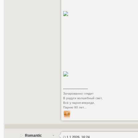
--------------------
Зачарованно глядит
В радуги волшебный свет,
Всё у парня впереди,
Парню 90 лет...
Romantic
1.1.2026, 16:24