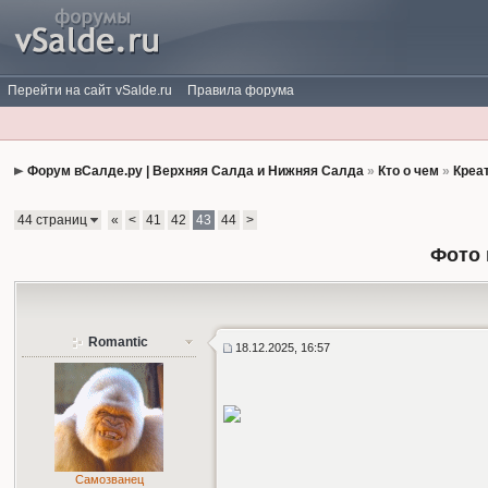
Перейти на сайт vSalde.ru
Правила форума
Форум вСалде.ру | Верхняя Салда и Нижняя Салда
»
Кто о чем
»
Креа
44 страниц
«
<
41
42
43
44
>
Фото 
Romantic
18.12.2025, 16:57
Самозванец