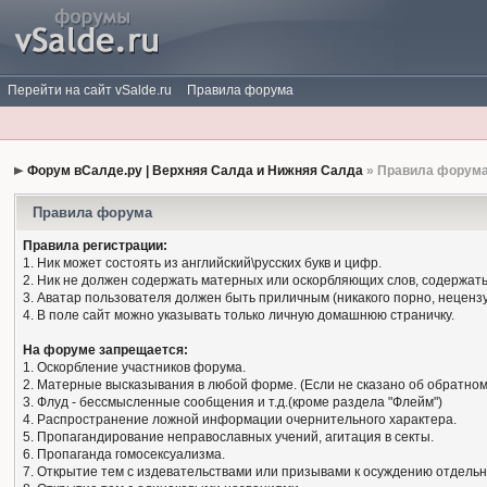
Перейти на сайт vSalde.ru
Правила форума
Форум вСалде.ру | Верхняя Салда и Нижняя Салда
» Правила форум
Правила форума
Правила регистрации:
1. Ник может состоять из английский\русских букв и цифр.
2. Ник не должен содержать матерных или оскорбляющих слов, содержать
3. Аватар пользователя должен быть приличным (никакого порно, нецензу
4. В поле сайт можно указывать только личную домашнюю страничку.
На форуме запрещается:
1. Оскорбление участников форума.
2. Матерные высказывания в любой форме. (Если не сказано об обратном
3. Флуд - бессмысленные сообщения и т.д.(кроме раздела "Флейм")
4. Распространение ложной информации очернительного характера.
5. Пропагандирование неправославных учений, агитация в секты.
6. Пропаганда гомосексуализма.
7. Открытие тем с издевательствами или призывами к осуждению отдельн