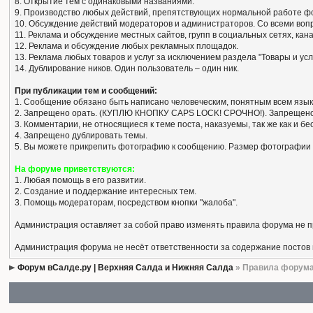
8. Открытие тем с одинаковыми названиями.
9. Производство любых действий, препятствующих нормальной работе ф
10. Обсуждение действий модераторов и администраторов. Со всеми вопро
11. Реклама и обсуждение местных сайтов, групп в социальных сетях, кан
12. Реклама и обсуждение любых рекламных площадок.
13. Реклама любых товаров и услуг за исключением раздела "Товары и усл
14. Дублирование ников. Один пользователь – один ник.
При публикации тем и сообщений:
1. Сообщение обязано быть написано человеческим, понятным всем язык
2. Запрещено орать. (КУПЛЮ КНОПКУ CAPS LOCK! СРОЧНО!). Запрещено
3. Комментарии, не относящиеся к теме поста, наказуемы, так же как и 
4. Запрещено дублировать темы.
5. Вы можете прикрепить фотографию к сообщению. Размер фотографии 
На форуме приветствуются:
1. Любая помощь в его развитии.
2. Создание и поддержание интересных тем.
3. Помощь модераторам, посредством кнопки "жалоба".
Администрация оставляет за собой право изменять правила форума не 
Администрация форума не несёт ответственности за содержание постов
Форум вСалде.ру | Верхняя Салда и Нижняя Салда
» Правила форум