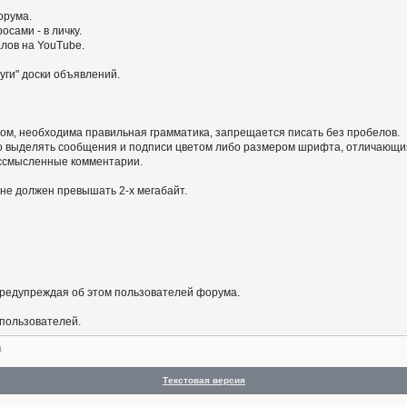
орума.
сами - в личку.
алов на YouTube.
уги" доски объявлений.
ом, необходима правильная грамматика, запрещается писать без пробелов.
 выделять сообщения и подписи цветом либо размером шрифта, отличающим
бессмысленные комментарии.
не должен превышать 2-х мегабайт.
предупреждая об этом пользователей форума.
 пользователей.
а
Текстовая версия