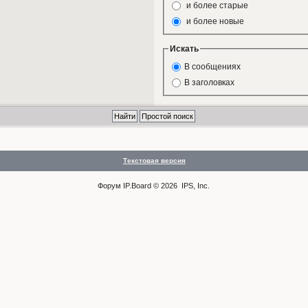
и более старые
и более новые
Искать
В сообщениях
В заголовках
Текстовая версия
Форум
IP.Board
© 2026
IPS, Inc
.