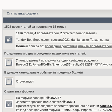
Статистика форума
1502 посетителей за последние 15 минут
1496
гостей,
4
пользователей,
2
скрытых пользователей
Yandex Bot, Google.com,
spectara2021
,
danilamaster
,
Татар
,
norma
Полный список по:
последним действиям
,
именам пользователей
Поздравляем с днем рождения наших пользователей:
7
пользователей празднуют сегодня свой день рождения
Викуся
(
33
),
АнгелВС
(
48
),
Электрон
(
36
),
yuliya3212
(
37
),
CITY Журна
Будущие календарные события (в пределах 5 дней)
Отсутствуют
Статистика форума
На форуме сообщений:
462257
Зарегистрировано пользователей:
46481
Приветствуем последнего зарегистрированного по имени
Алина3
Рекорд посещаемости форума —
6958
, зафиксирован —
10.7.2026