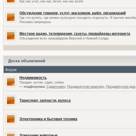
Как нас учат, как нас лечат, как нас возят
Обсуждение товаров, услуг, магазинов, кафе, организаций
Где что купить, где можно культурно посидеть-отдохнуть. И прочие жалоб
Реклама запрещена
Местное радио, телевидение, газеты, провайдеры интернета
Обсуждение всех провайдеров Верхней и Нижней Салды
Доска объявлений
Форум
Недвижимость
Продам, куплю, сдам, сниму
— подфорумы:
Сдам/сниму
,
Продам/куплю квартиру
,
Продам/куплю дом,
Транспорт, запчасти, колеса
Электроника и бытовая техника
Домашние животные