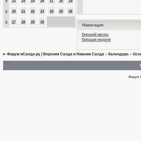
»
13
14
15
16
17
18
19
»
20
21
22
23
24
25
26
»
27
28
29
30
Навигация
·
Текущий месяц
·
Текущая неделя
Форум вСалде.ру | Верхняя Салда и Нижняя Салда
»
Календарь
»
Осн
Форум