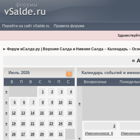
Перейти на сайт vSalde.ru
Правила форума
Здравствуйте
Форум вСалде.ру | Верхняя Салда и Нижняя Салда
»
Календарь
»
Осн
«
А
Июль 2026
Календарь событий и имен
В
П
В
С
Ч
П
С
Воскресенье
Понедельн
»
1
2
3
4
»
5
6
7
8
9
10
11
»
»
12
13
14
15
16
17
18
»
19
20
21
22
23
24
25
2
Именинников: 8
Именинник
»
26
27
28
29
30
31
»