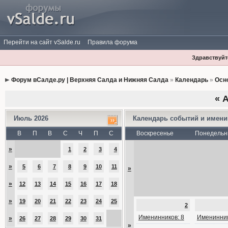
Перейти на сайт vSalde.ru
Правила форума
Здравствуйте
Форум вСалде.ру | Верхняя Салда и Нижняя Салда
»
Календарь
»
Осн
«
А
Июль 2026
Календарь событий и имен
В
П
В
С
Ч
П
С
Воскресенье
Понедельн
»
1
2
3
4
»
5
6
7
8
9
10
11
»
»
12
13
14
15
16
17
18
»
19
20
21
22
23
24
25
2
Именинников: 8
Именинник
»
26
27
28
29
30
31
»