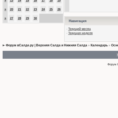
»
13
14
15
16
17
18
19
»
20
21
22
23
24
25
26
»
27
28
29
30
Навигация
·
Текущий месяц
·
Текущая неделя
Форум вСалде.ру | Верхняя Салда и Нижняя Салда
»
Календарь
»
Осн
Форум