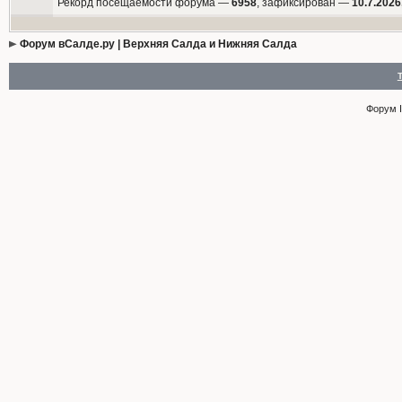
Рекорд посещаемости форума —
6958
, зафиксирован —
10.7.2026
Форум вСалде.ру | Верхняя Салда и Нижняя Салда
Форум