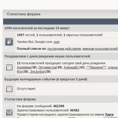
Статистика форума
1099 посетителей за последние 15 минут
1097
гостей,
1
пользователей,
1
скрытых пользователей
Yandex Bot, Google.com,
vvm
Полный список по:
последним действиям
,
именам пользователей
Поздравляем с днем рождения наших пользователей:
12
пользователей празднуют сегодня свой день рождения
Алеффка
(
38
),
Оптимистка
(
39
),
АлёнкаВС
(
43
),
***Манюня***
,
елена
Roy
(
38
),
JimJordon
(
38
)
Будущие календарные события (в пределах 5 дней)
Отсутствуют
Статистика форума
На форуме сообщений:
462399
Зарегистрировано пользователей:
46482
Приветствуем последнего зарегистрированного по имени
Торги