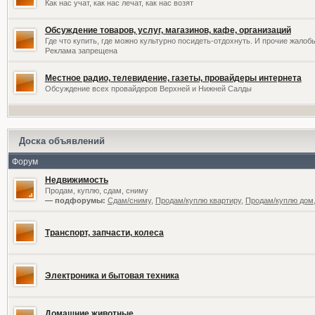
Как нас учат, как нас лечат, как нас возят
Обсуждение товаров, услуг, магазинов, кафе, организаций
Где что купить, где можно культурно посидеть-отдохнуть. И прочие жалоб
Реклама запрещена
Местное радио, телевидение, газеты, провайдеры интернета
Обсуждение всех провайдеров Верхней и Нижней Салды
Доска объявлений
Форум
Недвижимость
Продам, куплю, сдам, сниму
— подфорумы:
Сдам/сниму
,
Продам/куплю квартиру
,
Продам/куплю дом,
Транспорт, запчасти, колеса
Электроника и бытовая техника
Домашние животные