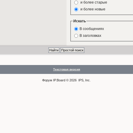
и более старые
и более новые
Искать
В сообщениях
В заголовках
Текстовая версия
Форум
IP.Board
© 2026
IPS, Inc
.