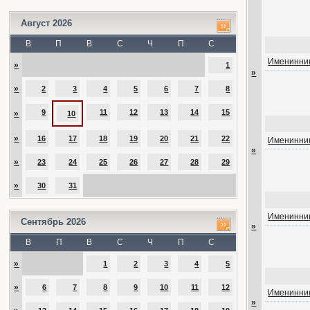
Август 2026
В
П
В
С
Ч
П
С
Именинник
»
1
»
»
2
3
4
5
6
7
8
9
11
12
13
14
15
»
10
»
16
17
18
19
20
21
22
Именинник
»
»
23
24
25
26
27
28
29
»
30
31
Именинник
Сентябрь 2026
»
В
П
В
С
Ч
П
С
»
1
2
3
4
5
»
6
7
8
9
10
11
12
Именинник
»