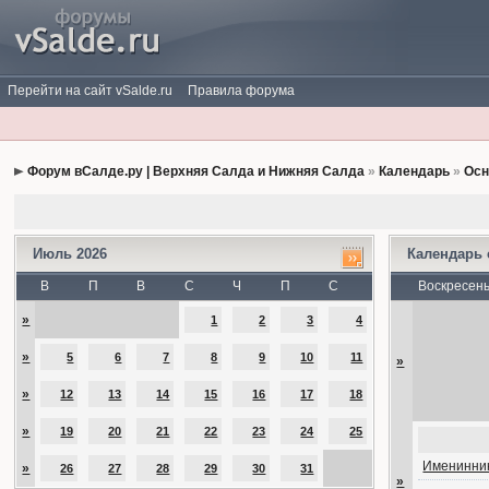
Перейти на сайт vSalde.ru
Правила форума
Форум вСалде.ру | Верхняя Салда и Нижняя Салда
»
Календарь
»
Осн
Июль 2026
Календарь
В
П
В
С
Ч
П
С
Воскресен
»
1
2
3
4
»
5
6
7
8
9
10
11
»
»
12
13
14
15
16
17
18
»
19
20
21
22
23
24
25
Именинник
»
26
27
28
29
30
31
»