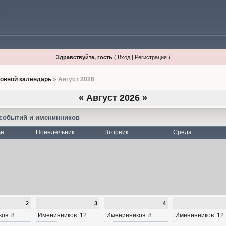
Здравствуйте, гость
(
Вход
|
Регистрация
)
овной календарь
» Август 2026
«
Август 2026
»
 событий и именинников
ье
Понедельник
Вторник
Среда
2
3
4
ов: 8
Именинников: 12
Именинников: 8
Именинников: 12