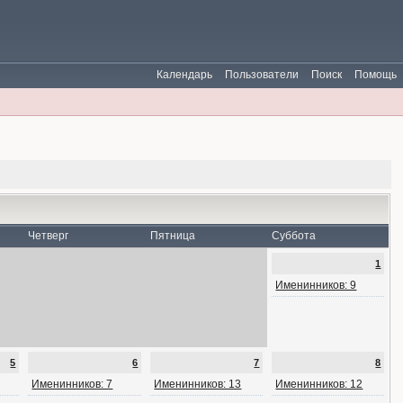
Календарь
Пользователи
Поиск
Помощь
Четверг
Пятница
Суббота
1
Именинников: 9
5
6
7
8
Именинников: 7
Именинников: 13
Именинников: 12