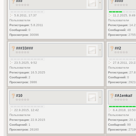
###
####
5.8.2011, 17:37
11.2.2025, 9:49
Пользователи
Пользователи
Регистрация:
5.8.2011
Регистрация:
14.2
Сообщений:
0
Сообщений:
48
Просмотров:
30096
Просмотров:
2755
###33###
##2
23.5.2025, 9:52
27.8.2011, 23:2
Пользователи
Пользователи
Регистрация:
16.5.2025
Регистрация:
27.8
Сообщений:
2
Сообщений:
0
Просмотров:
3986
Просмотров:
2921
#10
#A1enka#
22.9.2015, 12:42
6.4.2018, 10:50
Пользователи
Пользователи
Регистрация:
22.9.2015
Регистрация:
20.1
Сообщений:
1
Сообщений:
99
Просмотров:
26160
Просмотров:
2719