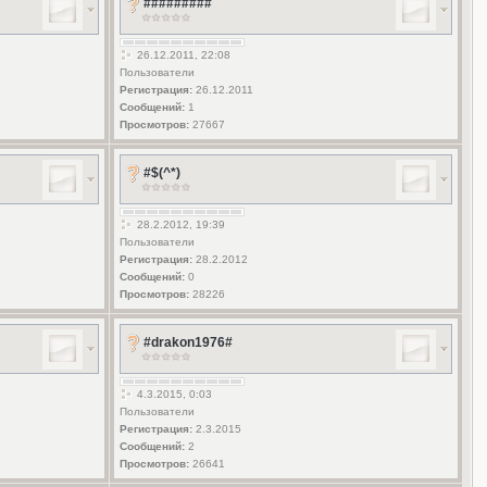
#########
26.12.2011, 22:08
Пользователи
Регистрация:
26.12.2011
Сообщений:
1
Просмотров:
27667
#$(^*)
28.2.2012, 19:39
Пользователи
Регистрация:
28.2.2012
Сообщений:
0
Просмотров:
28226
#drakon1976#
4.3.2015, 0:03
Пользователи
Регистрация:
2.3.2015
Сообщений:
2
Просмотров:
26641