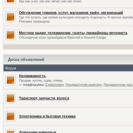
Как нас учат, как нас лечат, как нас возят
Обсуждение товаров, услуг, магазинов, кафе, организаций
Где что купить, где можно культурно посидеть-отдохнуть. И прочие жалоб
Реклама запрещена
Местное радио, телевидение, газеты, провайдеры интернета
Обсуждение всех провайдеров Верхней и Нижней Салды
Доска объявлений
Форум
Недвижимость
Продам, куплю, сдам, сниму
— подфорумы:
Сдам/сниму
,
Продам/куплю квартиру
,
Продам/куплю дом,
Транспорт, запчасти, колеса
Электроника и бытовая техника
Домашние животные