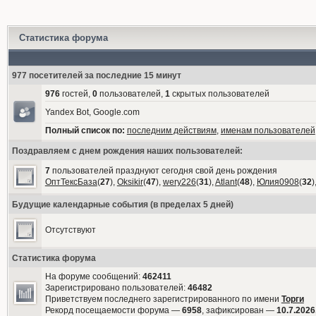
Статистика форума
977 посетителей за последние 15 минут
976
гостей,
0
пользователей,
1
скрытых пользователей
Yandex Bot, Google.com
Полный список по:
последним действиям
,
именам пользователей
Поздравляем с днем рождения наших пользователей:
7
пользователей празднуют сегодня свой день рождения
ОптТексБаза
(
27
),
Oksikir
(
47
),
wery226
(
31
),
Atlant
(
48
),
Юлия0908
(
32
)
Будущие календарные события (в пределах 5 дней)
Отсутствуют
Статистика форума
На форуме сообщений:
462411
Зарегистрировано пользователей:
46482
Приветствуем последнего зарегистрированного по имени
Торги
Рекорд посещаемости форума —
6958
, зафиксирован —
10.7.2026