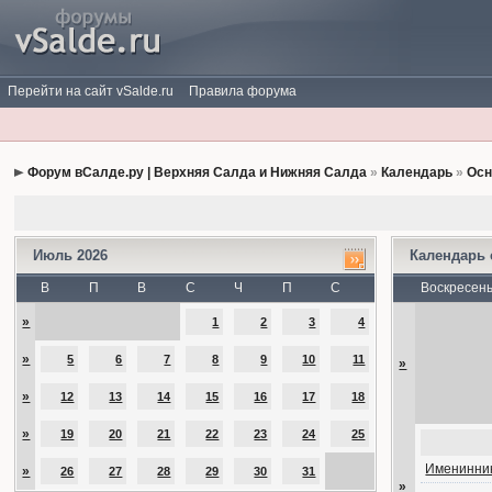
Перейти на сайт vSalde.ru
Правила форума
Форум вСалде.ру | Верхняя Салда и Нижняя Салда
»
Календарь
»
Осн
Июль 2026
Календарь
В
П
В
С
Ч
П
С
Воскресен
»
1
2
3
4
»
5
6
7
8
9
10
11
»
»
12
13
14
15
16
17
18
»
19
20
21
22
23
24
25
Именинник
»
26
27
28
29
30
31
»