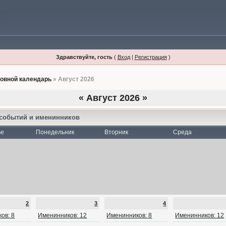
Здравствуйте, гость
(
Вход
|
Регистрация
)
овной календарь
» Август 2026
«
Август 2026
»
 событий и именинников
ье
Понедельник
Вторник
Среда
2
3
4
ов: 8
Именинников: 12
Именинников: 8
Именинников: 12