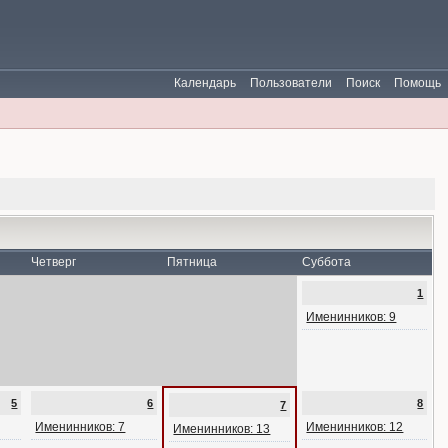
Календарь
Пользователи
Поиск
Помощь
Четверг
Пятница
Суббота
1
Именинников: 9
5
6
8
7
Именинников: 7
Именинников: 12
Именинников: 13