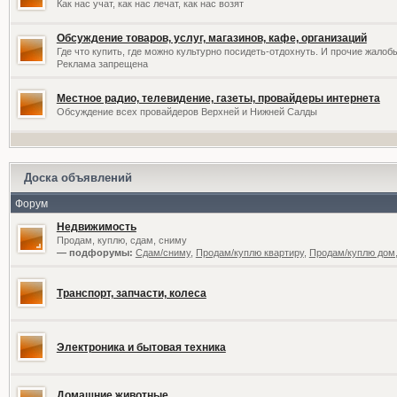
Как нас учат, как нас лечат, как нас возят
Обсуждение товаров, услуг, магазинов, кафе, организаций
Где что купить, где можно культурно посидеть-отдохнуть. И прочие жалоб
Реклама запрещена
Местное радио, телевидение, газеты, провайдеры интернета
Обсуждение всех провайдеров Верхней и Нижней Салды
Доска объявлений
Форум
Недвижимость
Продам, куплю, сдам, сниму
— подфорумы:
Сдам/сниму
,
Продам/куплю квартиру
,
Продам/куплю дом,
Транспорт, запчасти, колеса
Электроника и бытовая техника
Домашние животные