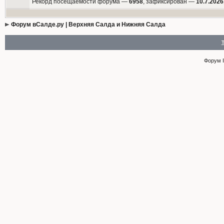
Рекорд посещаемости форума —
6958
, зафиксирован —
10.7.2026
Форум вСалде.ру | Верхняя Салда и Нижняя Салда
Форум