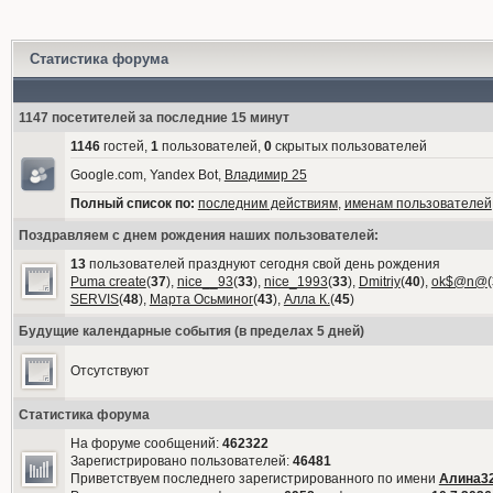
Статистика форума
1147 посетителей за последние 15 минут
1146
гостей,
1
пользователей,
0
скрытых пользователей
Google.com, Yandex Bot,
Владимир 25
Полный список по:
последним действиям
,
именам пользователей
Поздравляем с днем рождения наших пользователей:
13
пользователей празднуют сегодня свой день рождения
Puma create
(
37
),
nice__93
(
33
),
nice_1993
(
33
),
Dmitriy
(
40
),
ok$@n@
(
SERVIS
(
48
),
Марта Осьминог
(
43
),
Алла К.
(
45
)
Будущие календарные события (в пределах 5 дней)
Отсутствуют
Статистика форума
На форуме сообщений:
462322
Зарегистрировано пользователей:
46481
Приветствуем последнего зарегистрированного по имени
Алина3