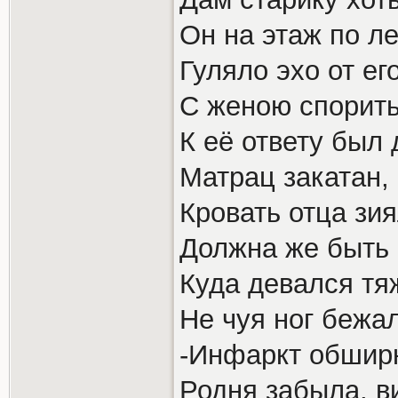
Он на этаж по л
Гуляло эхо от ег
С женою спорить
К её ответу был 
Матрац закатан,
Кровать отца зия
Должна же быть 
Куда девался тя
Не чуя ног бежал
-Инфаркт обширн
Родня забыла, ви