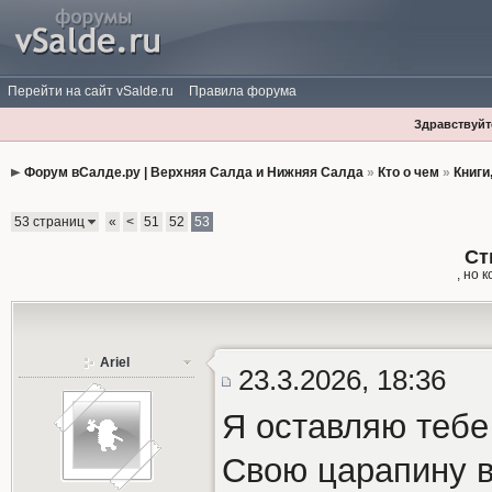
Перейти на сайт vSalde.ru
Правила форума
Здравствуйте
Форум вСалде.ру | Верхняя Салда и Нижняя Салда
»
Кто о чем
»
Книги
53 страниц
«
<
51
52
53
Ст
, но 
Ariel
23.3.2026, 18:36
Я оставляю тебе
Свою царапину в