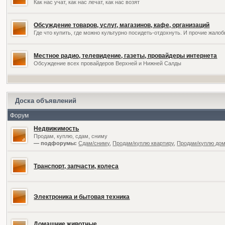
Как нас учат, как нас лечат, как нас возят
Обсуждение товаров, услуг, магазинов, кафе, организаций
Где что купить, где можно культурно посидеть-отдохнуть. И прочие жал
Местное радио, телевидение, газеты, провайдеры интернета
Обсуждение всех провайдеров Верхней и Нижней Салды
Доска объявлений
Форум
Недвижимость
Продам, куплю, сдам, сниму
— подфорумы:
Сдам/сниму
,
Продам/куплю квартиру
,
Продам/куплю дом,
Транспорт, запчасти, колеса
Электроника и бытовая техника
Домашние животные