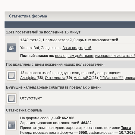
Статистика форума
1241 посетителей за последние 15 минут
1240
гостей,
1
пользователей,
0
скрытых пользователей
Yandex Bot, Google.com,
Ва яг подводный
Полный список по:
последним действиям
,
именам пользователе
Поздравляем с днем рождения наших пользователей:
12
пользователей празднуют сегодня свой день рождения
Алеффка
(
38
),
Оптимистка
(
39
),
АлёнкаВС
(
43
),
***Манюня***
,
елен
Будущие календарные события (в пределах 5 дней)
Отсутствуют
Статистика форума
На форуме сообщений:
462366
Зарегистрировано пользователей:
46482
Приветствуем последнего зарегистрированного по имени
Торги
Рекорд посещаемости форума —
6958
, зафиксирован —
10.7.2026