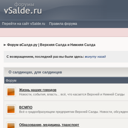
Перейти на сайт vSalde.ru
Правила форума
Форум вСалде.ру | Верхняя Салда и Нижняя Салда
С возвращением, последний раз вы были здесь:
минуту назад
О салдинцах, для салдинцев
Форум
Жизнь наших городов
Новости, события, власть... всё, что касается Верхней и Нижней Салды
ВСМПО
Всё о градообразующем предприятии Верхней Салды. Новости, обсужден
Образование, медицина, транспорт