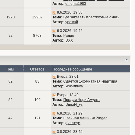
Автор:
enigma1983
8.6.2026, 19:58
1978
29937
Тема:
Где заказать пластиковые окна?
Автор:
урожай
6.3.2026, 19:42
92
8763
Тема:
Радио
Автор:
DXX
Тем
Ответов
Последнее сообщение
Вчера, 23:01
82
83
Тема:
Сдаётся 1-комнатная квартира
Автор:
Изюминка
Вчера, 18:49
52
102
Тема:
Продам Чери Амулет
Автор:
DimaN_vs
6.8.2026, 21:29
42
121
Тема:
Швейная машинка Zinger
Автор:
glasseye
3.8.2026, 23:45