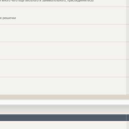
и много чего ещё веселого и занимательного, присоединяйтесь!
чие рюшечки