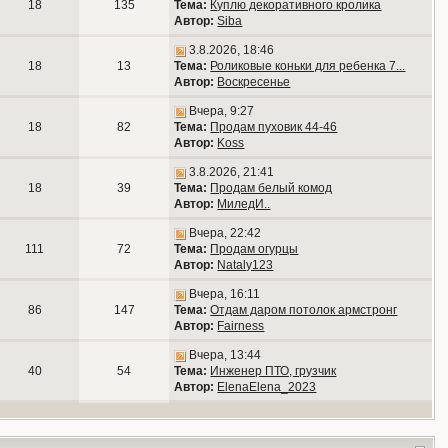
18
135
Тема:
Куплю декоративного кролика
Автор:
Siba
3.8.2026, 18:46
18
13
Тема:
Роликовые коньки для ребенка 7...
Автор:
Воскресенье
Вчера, 9:27
18
82
Тема:
Продам пуховик 44-46
Автор:
Koss
3.8.2026, 21:41
18
39
Тема:
Продам белый комод
Автор:
МиледИ..
Вчера, 22:42
111
72
Тема:
Продам огурцы
Автор:
Nataly123
Вчера, 16:11
86
147
Тема:
Отдам даром потолок армстронг
Автор:
Fairness
Вчера, 13:44
40
54
Тема:
Инженер ПТО, грузчик
Автор:
ElenaElena_2023