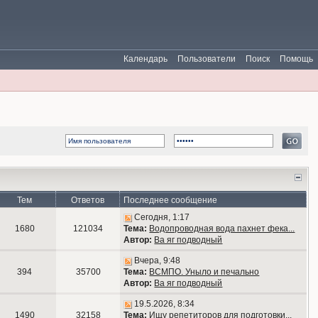
Календарь
Пользователи
Поиск
Помощь
Тем
Ответов
Последнее сообщение
Сегодня, 1:17
1680
121034
Тема:
Водопроводная вода пахнет фека...
Автор:
Ва яг подводный
Вчера, 9:48
394
35700
Тема:
ВСМПО. Уныло и печально
Автор:
Ва яг подводный
19.5.2026, 8:34
1490
32158
Тема:
Ищу репетиторов для подготовки...