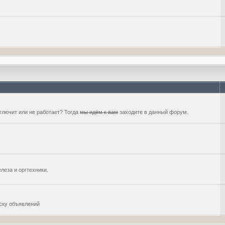
глючит или не работает? Тогда
мы идём к вам
заходите в данный форум.
еза и оргтехники.
оску объявлений