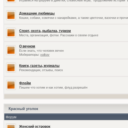
Играемся на форуме в данетки, словесные игры, "продолжение историй" 
Домашние любимцы
Кошки, собаки, хомячки с канарейками, а также цветочки, вазочки и про
Спорт, охота, рыбалка, туризм
Места, организация, фотки. Расскажи о своем отдыхе
О вечном
Если знать, что человек вечен
Модераторы:
volkov
Книги, газеты, журналы
Рекомендации, отзывы, поиск
Флейм
Пишем что хотим и как хотим, флуд разрешён
Красный уголок
Форум
Женский островок