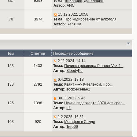
337
9393
Тема:
Эпиляция, депиляция
Автор:
АНС
15.12.2022, 10:58
70
3974
Тема:
Про кодирование от алкоголя
Автор:
Renzillia
Тем
Ответов
Последнее сообщение
2.11.2024, 14:14
153
1433
Тема:
Починка ресивера Pioneer Vsx 4...
Автор:
BloodyPu
6.4.2022, 18:18
138
2792
Тема:
Квант ----> К-телеком. Про...
Автор:
воскресенье2
30.11.2022, 9:46
125
1398
Тема:
Нужна видеокарта 3070 для срав...
Автор:
nfs
1.2.2025, 16:31
103
920
Тема:
Мегафон в Салде
Автор:
Тигр66