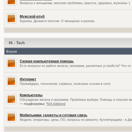
Вопросы к женщинам, женские проблемы, красота, здоровье, мужчины :)
Мужской клуб
Курилка. Делимся опытом. О женщинах и разном.
Hi - Tech
Форум
Скорая компьютерная помощь
Есть вопросы по работе железа, программ, различных устройств? Что-то 
Интернет
Провайдеры, технологии, сервисы, полезные ссылки в сети.
Компьютеры
Обсуждение железа и программ. Проблемы выбора. Помощь в покупке жел
— подфорумы:
*NIX Addicted
Мобильники, гаджеты и сотовая связь
Модели, операторы, цены, ПО, вопросы по ремонту. Купля/продажа - в Д