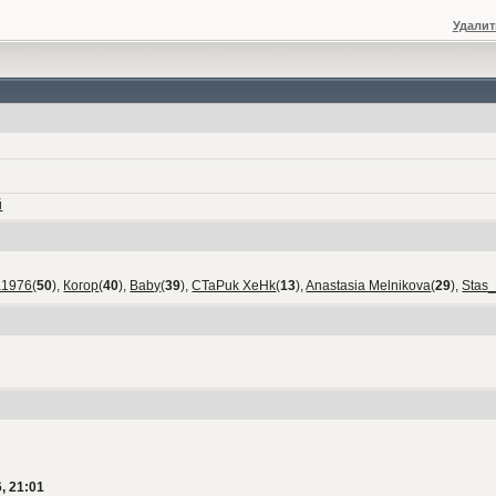
Удалит
й
а1976
(
50
),
Когор
(
40
),
Baby
(
39
),
CTaPuk XeHk
(
13
),
Anastasia Melnikova
(
29
),
Stas
, 21:01