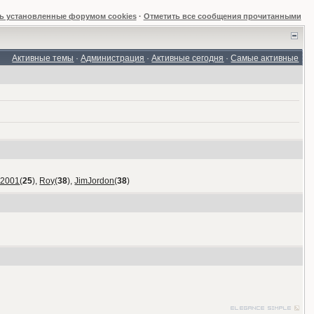
ь установленные форумом cookies
·
Отметить все сообщения прочитанными
Активные темы
·
Администрация
·
Активные сегодня
·
Самые активные
_2001
(
25
),
Roy
(
38
),
JimJordon
(
38
)