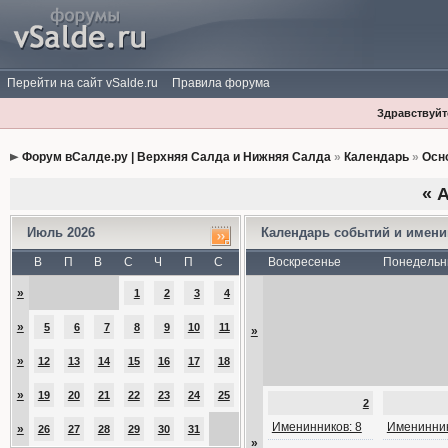
Перейти на сайт vSalde.ru
Правила форума
Здравствуйте
Форум вСалде.ру | Верхняя Салда и Нижняя Салда
»
Календарь
»
Осн
«
А
Июль 2026
Календарь событий и имен
В
П
В
С
Ч
П
С
Воскресенье
Понедельн
»
1
2
3
4
»
5
6
7
8
9
10
11
»
»
12
13
14
15
16
17
18
»
19
20
21
22
23
24
25
2
Именинников: 8
Именинник
»
26
27
28
29
30
31
»