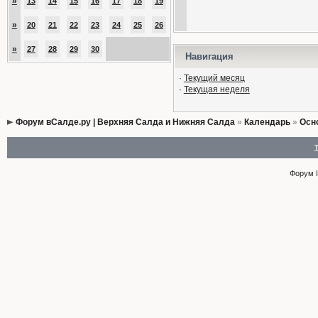
»
13
14
15
16
17
18
19
»
20
21
22
23
24
25
26
»
27
28
29
30
Навигация
·
Текущий месяц
·
Текущая неделя
Форум вСалде.ру | Верхняя Салда и Нижняя Салда
»
Календарь
»
Осн
Форум