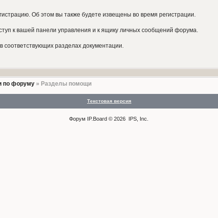
гистрацию. Об этом вы также будете извещены во время регистрации.
ступ к вашей панели управления и к ящику личных сообщений форума.
в соответствующих разделах документации.
 по форуму
» Разделы помощи
Текстовая версия
Форум
IP.Board
© 2026
IPS, Inc
.