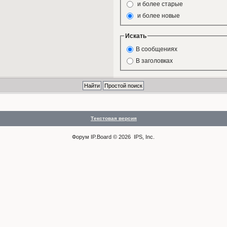
и более старые
и более новые
Искать
В сообщениях
В заголовках
Текстовая версия
Форум
IP.Board
© 2026
IPS, Inc
.