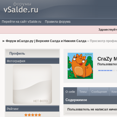
Перейти на сайт vSalde.ru
Правила форума
Здравствуйте
Форум вСалде.ру | Верхняя Салда и Нижняя Салда
» Просмотр профи
Профиль
CraZy 
Фотография
Пользовате
О себе
Темы
Сообщения
Ком
Содержимое
Рейтинг
Пользователь не написал ничег