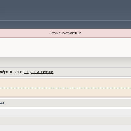
Это меню отключено
 обратиться к
разделам помощи
.
же.