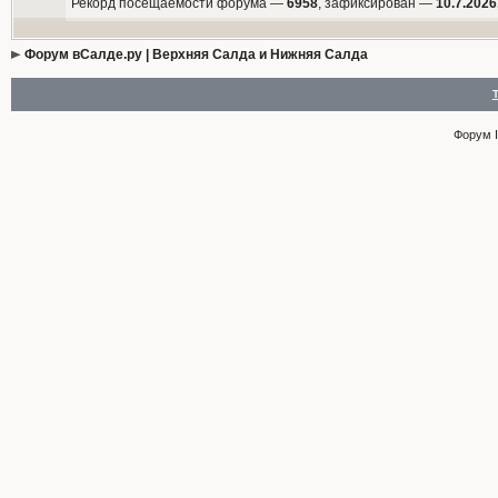
Рекорд посещаемости форума —
6958
, зафиксирован —
10.7.2026
Форум вСалде.ру | Верхняя Салда и Нижняя Салда
Форум