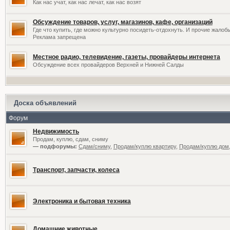
Как нас учат, как нас лечат, как нас возят
Обсуждение товаров, услуг, магазинов, кафе, организаций
Где что купить, где можно культурно посидеть-отдохнуть. И прочие жалоб
Реклама запрещена
Местное радио, телевидение, газеты, провайдеры интернета
Обсуждение всех провайдеров Верхней и Нижней Салды
Доска объявлений
Форум
Недвижимость
Продам, куплю, сдам, сниму
— подфорумы:
Сдам/сниму
,
Продам/куплю квартиру
,
Продам/куплю дом,
Транспорт, запчасти, колеса
Электроника и бытовая техника
Домашние животные