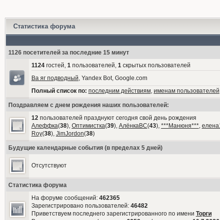
Статистика форума
1126 посетителей за последние 15 минут
1124
гостей,
1
пользователей,
1
скрытых пользователей
Ва яг подводный
, Yandex Bot, Google.com
Полный список по:
последним действиям
,
именам пользователей
Поздравляем с днем рождения наших пользователей:
12
пользователей празднуют сегодня свой день рождения
Алеффка
(
38
),
Оптимистка
(
39
),
АлёнкаВС
(
43
),
***Манюня***
,
елена
Roy
(
38
),
JimJordon
(
38
)
Будущие календарные события (в пределах 5 дней)
Отсутствуют
Статистика форума
На форуме сообщений:
462365
Зарегистрировано пользователей:
46482
Приветствуем последнего зарегистрированного по имени
Торги