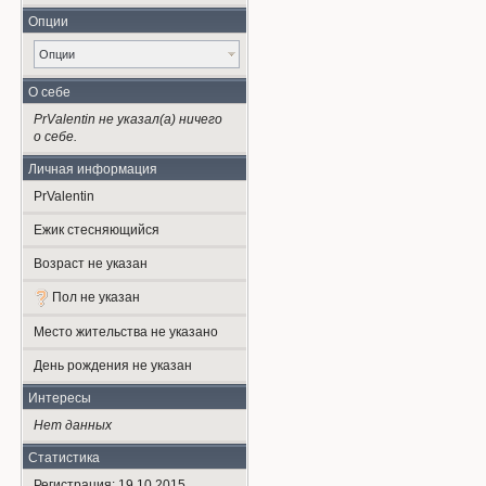
Опции
Опции
О себе
PrValentin не указал(а) ничего
о себе.
Личная информация
PrValentin
Ежик стесняющийся
Возраст не указан
Пол не указан
Место жительства не указано
День рождения не указан
Интересы
Нет данных
Статистика
Регистрация: 19.10.2015