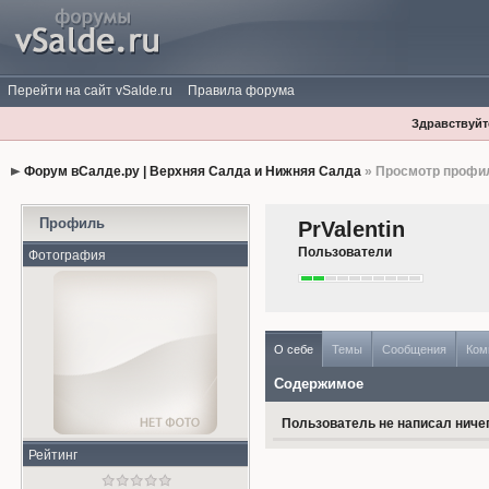
Перейти на сайт vSalde.ru
Правила форума
Здравствуйте
Форум вСалде.ру | Верхняя Салда и Нижняя Салда
» Просмотр профи
Профиль
PrValentin
Пользователи
Фотография
О себе
Темы
Сообщения
Ком
Содержимое
Пользователь не написал ничег
Рейтинг