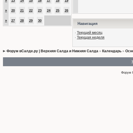
»
13
14
15
16
17
18
19
»
20
21
22
23
24
25
26
»
27
28
29
30
Навигация
·
Текущий месяц
·
Текущая неделя
Форум вСалде.ру | Верхняя Салда и Нижняя Салда
»
Календарь
»
Осн
Форум