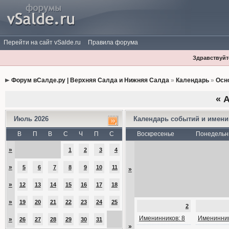
Перейти на сайт vSalde.ru
Правила форума
Здравствуйте
Форум вСалде.ру | Верхняя Салда и Нижняя Салда
»
Календарь
»
Осн
«
А
Июль 2026
Календарь событий и имен
В
П
В
С
Ч
П
С
Воскресенье
Понедельн
»
1
2
3
4
»
5
6
7
8
9
10
11
»
»
12
13
14
15
16
17
18
»
19
20
21
22
23
24
25
2
Именинников: 8
Именинник
»
26
27
28
29
30
31
»