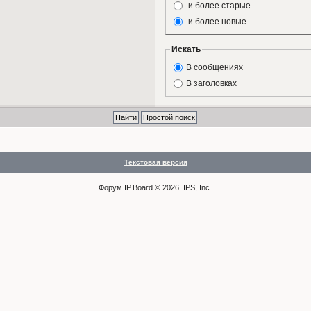
и более старые
и более новые
Искать
В сообщениях
В заголовках
Текстовая версия
Форум
IP.Board
© 2026
IPS, Inc
.