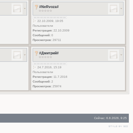
#NeRvoza#
22.10.2009, 19:05
Пользователи
Регистрация:
22.10.2009
Сообщений:
0
Просмотров:
29711
#Дмитрий#
24.7.2016, 15:19
Пользователи
Регистрация:
11.7.2016
Сообщений:
2
Просмотров:
25974
Сейчас: 6.8.2026, 9:25