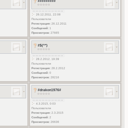
#########
26.12.2011, 22:08
Пользователи
Регистрация:
26.12.2011
Сообщений:
1
Просмотров:
27665
#$(^*)
28.2.2012, 19:39
Пользователи
Регистрация:
28.2.2012
Сообщений:
0
Просмотров:
28216
#drakon1976#
4.3.2015, 0:03
Пользователи
Регистрация:
2.3.2015
Сообщений:
2
Просмотров:
26636