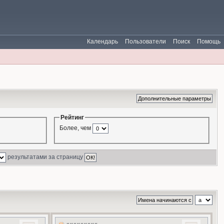
Календарь
Пользователи
Поиск
Помощь
Рейтинг
Более, чем
результатами за страницу