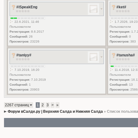
#iSpeakEng
#ket#
22.6.2021, 11:46
1.7.2026, 19:23
Пользователи
Пользователи
Регистрация:
8.6.2017
Регистрация:
1.7.
Сообщений:
26
Сообщений:
0
Просмотров:
23226
Просмотров:
383
#taniyy#
#tanusha#
7.10.2019, 16:20
11.4.2018, 12:3
Пользователи
Пользователи
Регистрация:
7.10.2019
Регистрация:
16.1
Сообщений:
1
Сообщений:
13
Просмотров:
20903
Просмотров:
2586
2267 страниц
1
2
3
>
»
Форум вСалде.ру | Верхняя Салда и Нижняя Салда
» Список пользов