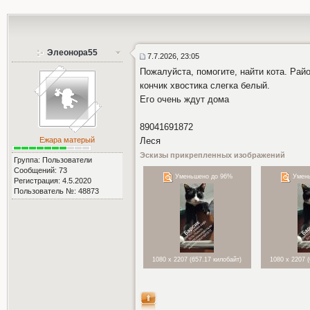
Элеонора55
7.7.2026, 23:05
Пожалуйста, помогите, найти кота. Рай
кончик хвостика слегка белый.
Его очень ждут дома
89041691872
Ежара матерый
Леся
Эскизы прикрепленных изображений
Группа: Пользователи
Сообщений: 73
Уменьшено до 96%
Умень
Регистрация: 4.5.2020
Пользователь №: 48873
1080 x 2207 (657.17 килобайт)
1080 x 2207 