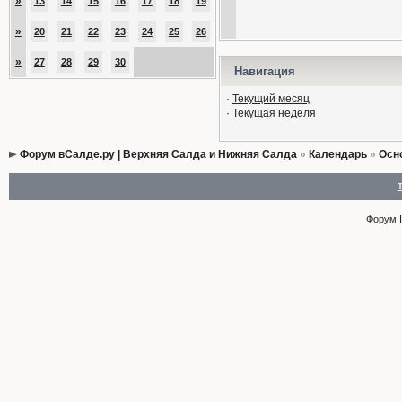
»
13
14
15
16
17
18
19
»
20
21
22
23
24
25
26
»
27
28
29
30
Навигация
·
Текущий месяц
·
Текущая неделя
Форум вСалде.ру | Верхняя Салда и Нижняя Салда
»
Календарь
»
Осн
Форум