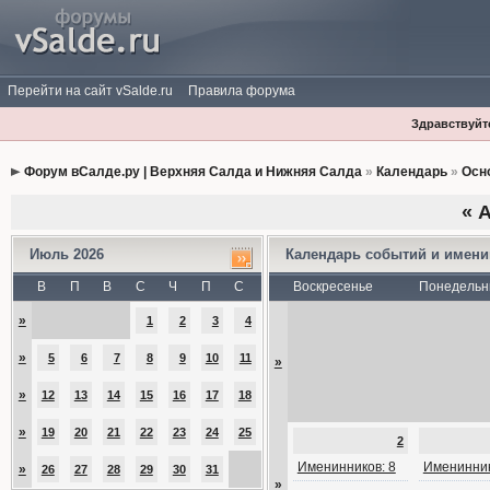
Перейти на сайт vSalde.ru
Правила форума
Здравствуйте
Форум вСалде.ру | Верхняя Салда и Нижняя Салда
»
Календарь
»
Осн
«
А
Июль 2026
Календарь событий и имен
В
П
В
С
Ч
П
С
Воскресенье
Понедельн
»
1
2
3
4
»
5
6
7
8
9
10
11
»
»
12
13
14
15
16
17
18
»
19
20
21
22
23
24
25
2
Именинников: 8
Именинник
»
26
27
28
29
30
31
»