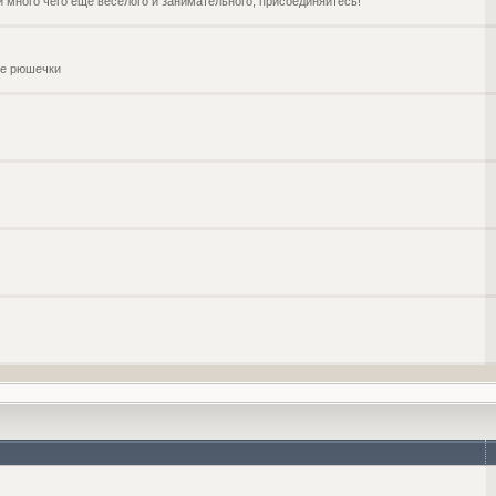
и много чего ещё веселого и занимательного, присоединяйтесь!
чие рюшечки