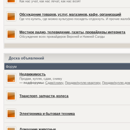
Как нас учат, как нас лечат, как нас возят
Обсуждение товаров, услуг, магазинов, кафе, организаций
Где что купить, где можно культурно посидеть-отдохнуть. И прочие жал
Местное радио, телевидение, газеты, провайдеры интернета
Обсуждение всех провайдеров Верхней и Нижней Салды
Доска объявлений
Форум
Недвижимость
Продам, куплю, сдам, сниму
— подфорумы:
Сдам/сниму
,
Продам/куплю квартиру
,
Продам/куплю дом,
Транспорт, запчасти, колеса
Электроника и бытовая техника
Домашние животные