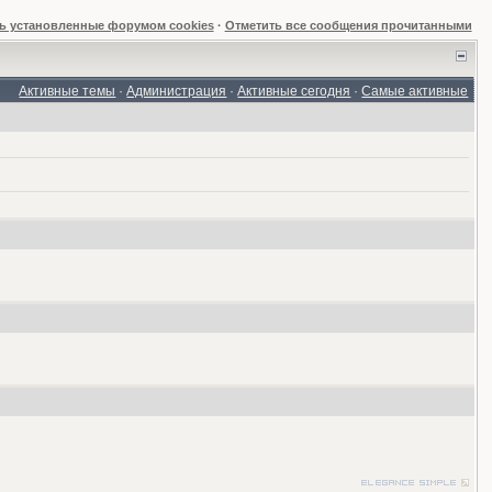
ь установленные форумом cookies
·
Отметить все сообщения прочитанными
Активные темы
·
Администрация
·
Активные сегодня
·
Самые активные