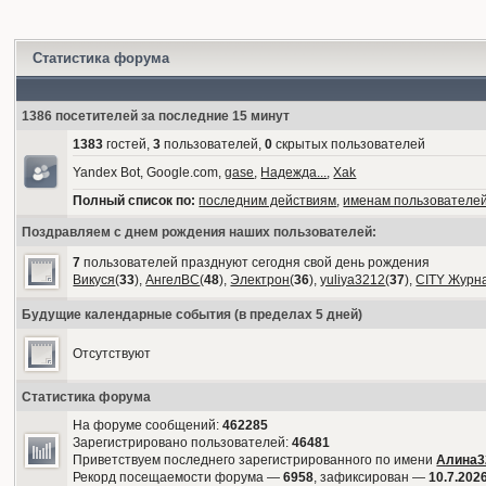
Статистика форума
1386 посетителей за последние 15 минут
1383
гостей,
3
пользователей,
0
скрытых пользователей
Yandex Bot, Google.com,
gase
,
Надежда...
,
Xak
Полный список по:
последним действиям
,
именам пользователе
Поздравляем с днем рождения наших пользователей:
7
пользователей празднуют сегодня свой день рождения
Викуся
(
33
),
АнгелВС
(
48
),
Электрон
(
36
),
yuliya3212
(
37
),
CITY Журн
Будущие календарные события (в пределах 5 дней)
Отсутствуют
Статистика форума
На форуме сообщений:
462285
Зарегистрировано пользователей:
46481
Приветствуем последнего зарегистрированного по имени
Алина3
Рекорд посещаемости форума —
6958
, зафиксирован —
10.7.2026