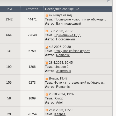
Тем
Ответов
Последнее сообщение
42 минут назад
1342
44471
Тема:
Последние новости и их обсужде...
Автор:
Ва яг подводный
17.2.2026, 20:17
664
22640
Тема:
Применение ПДД
Автор:
Постоянный
4.8.2026, 20:30
131
6759
Тема:
Что у Вас сейчас играет
Автор:
Romantic
28.4.2024, 10:45
190
1266
Тема:
Lineage 2
Автор:
JokerAsus
Вчера, 19:47
159
9273
Тема:
Фото из путешествий по Уралу и...
Автор:
Romantic
25.10.2024, 19:37
58
1609
Тема:
Юмор
Автор:
Ariel
26.8.2025, 11:20
29
20754
Тема:
в еврея