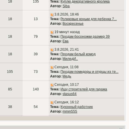
18
135
Тема:
Куплю декоративного кролика
Автор:
Siba
3.8.2026, 18:46
18
13
Тема:
Роликовые коньки для ребенка 7...
Автор:
Воскресенье
19 минут назад
18
79
Тема:
Продам босоножки размер 39
Автор:
Ева
3.8.2026, 21:41
18
39
Тема:
Продам белый комод
Автор:
МиледИ..
Сегодня, 11:08
105
73
Тема:
Продам помидоры и огурцы из те...
Автор:
Медь
Сегодня, 10:17
85
140
Тема:
Ищу строителей для гаража
Автор:
stasus64
Сегодня, 16:12
38
54
Тема:
Кухонный работник
Автор:
mmm555