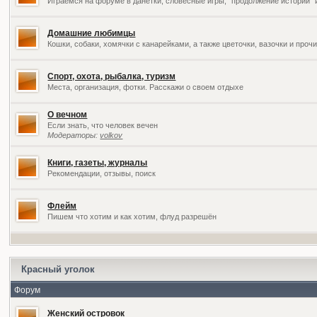
Играемся на форуме в данетки, словесные игры, "продолжение историй" 
Домашние любимцы
Кошки, собаки, хомячки с канарейками, а также цветочки, вазочки и про
Спорт, охота, рыбалка, туризм
Места, организация, фотки. Расскажи о своем отдыхе
О вечном
Если знать, что человек вечен
Модераторы:
volkov
Книги, газеты, журналы
Рекомендации, отзывы, поиск
Флейм
Пишем что хотим и как хотим, флуд разрешён
Красный уголок
Форум
Женский островок