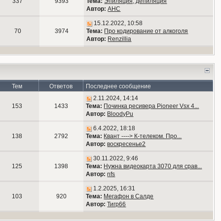
337
9393
Тема:
Эпиляция, депиляция
Автор:
АНС
15.12.2022, 10:58
70
3974
Тема:
Про кодирование от алкоголя
Автор:
Renzillia
Тем
Ответов
Последнее сообщение
2.11.2024, 14:14
153
1433
Тема:
Починка ресивера Pioneer Vsx 4...
Автор:
BloodyPu
6.4.2022, 18:18
138
2792
Тема:
Квант ----> К-телеком. Про...
Автор:
воскресенье2
30.11.2022, 9:46
125
1398
Тема:
Нужна видеокарта 3070 для срав...
Автор:
nfs
1.2.2025, 16:31
103
920
Тема:
Мегафон в Салде
Автор:
Тигр66