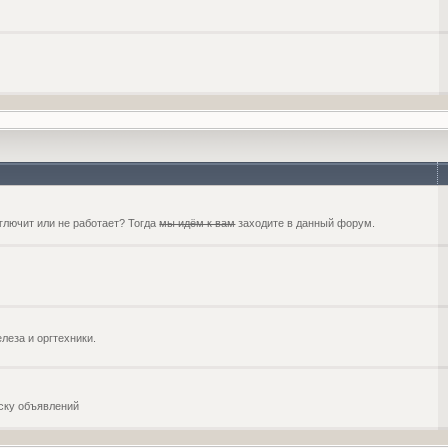
глючит или не работает? Тогда
мы идём к вам
заходите в данный форум.
еза и оргтехники.
оску объявлений