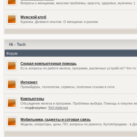
Вопросы к женщинам, женские проблемы, красота, здоровье, мужчины :)
Мужской клуб
Курилка. Делимся опытом. О женщинах и разном.
Hi - Tech
Форум
Скорая компьютерная помощь
Есть вопросы по работе железа, программ, различных устройств? Что-то 
Интернет
Провайдеры, технологии, сервисы, полезные ссылки в сети.
Компьютеры
Обсуждение железа и программ. Проблемы выбора. Помощь в покупке жел
— подфорумы:
*NIX Addicted
Мобильники, гаджеты и сотовая связь
Модели, операторы, цены, ПО, вопросы по ремонту. Купля/продажа - в Д