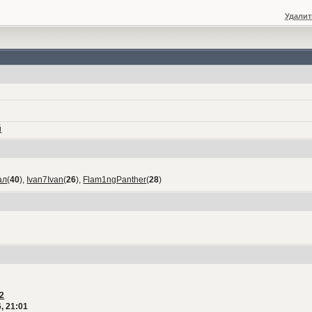
Удалит
й
ал
(
40
),
Ivan7Ivan
(
26
),
Flam1ngPanther
(
28
)
2
, 21:01