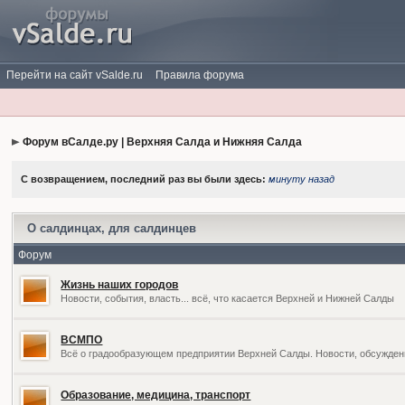
Перейти на сайт vSalde.ru
Правила форума
Форум вСалде.ру | Верхняя Салда и Нижняя Салда
С возвращением, последний раз вы были здесь:
минуту назад
О салдинцах, для салдинцев
Форум
Жизнь наших городов
Новости, события, власть... всё, что касается Верхней и Нижней Салды
ВСМПО
Всё о градообразующем предприятии Верхней Салды. Новости, обсужден
Образование, медицина, транспорт