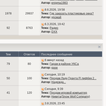
Автор:
enigma1983
8.6.2026, 19:58
1978
29937
Тема:
Где заказать пластиковые окна?
Автор:
урожай
6.3.2026, 19:42
92
8763
Тема:
Радио
Автор:
DXX
Тем
Ответов
Последнее сообщение
6 минут назад
79
80
Тема:
Гараж в районе УКСа
Автор:
gase
Сегодня, 10:19
50
100
Тема:
Продам Ладу Гранта Fl лифбек 2...
Автор:
Надежда...
Сегодня, 9:39
41
120
Тема:
Продам игровой компьютер
Автор:
Никита(Snow Wolf Company)
3.8.2026, 23:45