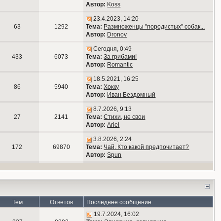
Автор:
Koss
23.4.2023, 14:20
63
1292
Тема:
Размноженцы "породистых" собак...
Автор:
Dronov
Сегодня, 0:49
433
6073
Тема:
За грибами!
Автор:
Romantic
18.5.2021, 16:25
86
5940
Тема:
Хокку
Автор:
Иван Бездомный
8.7.2026, 9:13
27
2141
Тема:
Стихи, не свои
Автор:
Ariel
3.8.2026, 2:24
172
69870
Тема:
Чай. Кто какой предпочитает?
Автор:
Spun
Тем
Ответов
Последнее сообщение
19.7.2024, 16:02