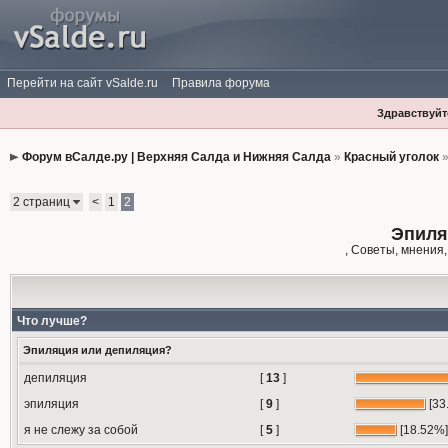
Перейти на сайт vSalde.ru
Правила форума
Здравствуйте
Форум вСалде.ру | Верхняя Салда и Нижняя Салда
»
Красный уголок
2 страниц
<
1
2
Эпиля
, Советы, мнения
Что лучше?
Эпиляция или депиляция?
депиляция
[
13
]
эпиляция
[
9
]
[33
я не слежу за собой
[
5
]
[18.52%]