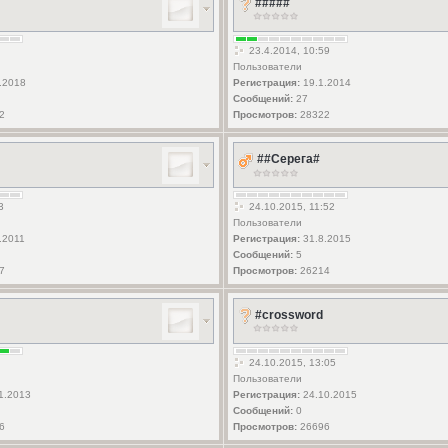
#####
23.4.2014, 10:59
Пользователи
.2018
Регистрация:
19.1.2014
Сообщений:
27
2
Просмотров:
28322
##Серега#
3
24.10.2015, 11:52
Пользователи
.2011
Регистрация:
31.8.2015
Сообщений:
5
7
Просмотров:
26214
#crossword
24.10.2015, 13:05
Пользователи
1.2013
Регистрация:
24.10.2015
Сообщений:
0
6
Просмотров:
26696