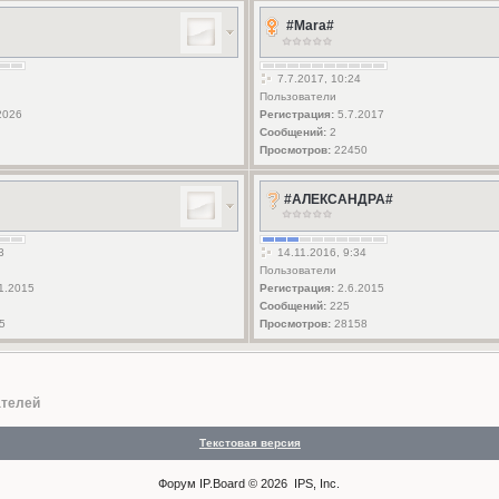
#Mara#
7.7.2017, 10:24
Пользователи
2026
Регистрация:
5.7.2017
Сообщений:
2
Просмотров:
22450
#АЛЕКСАНДРА#
3
14.11.2016, 9:34
Пользователи
1.2015
Регистрация:
2.6.2015
Сообщений:
225
5
Просмотров:
28158
ателей
Текстовая версия
Форум
IP.Board
© 2026
IPS, Inc
.