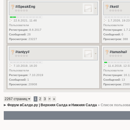
#iSpeakEng
#ket#
22.6.2021, 11:46
1.7.2026, 19:23
Пользователи
Пользователи
Регистрация:
8.6.2017
Регистрация:
1.7.
Сообщений:
26
Сообщений:
0
Просмотров:
23227
Просмотров:
388
#taniyy#
#tanusha#
7.10.2019, 16:20
11.4.2018, 12:3
Пользователи
Пользователи
Регистрация:
7.10.2019
Регистрация:
16.1
Сообщений:
1
Сообщений:
13
Просмотров:
20908
Просмотров:
2586
2267 страниц
1
2
3
>
»
Форум вСалде.ру | Верхняя Салда и Нижняя Салда
» Список пользов