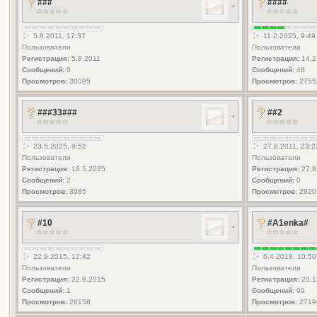
###
####
5.8.2011, 17:37
11.2.2025, 9:49
Пользователи
Пользователи
Регистрация:
5.8.2011
Регистрация:
14.2
Сообщений:
0
Сообщений:
48
Просмотров:
30095
Просмотров:
2755
###33###
##2
23.5.2025, 9:52
27.8.2011, 23:2
Пользователи
Пользователи
Регистрация:
16.5.2025
Регистрация:
27.8
Сообщений:
2
Сообщений:
0
Просмотров:
3985
Просмотров:
2920
#10
#A1enka#
22.9.2015, 12:42
6.4.2018, 10:50
Пользователи
Пользователи
Регистрация:
22.9.2015
Регистрация:
20.1
Сообщений:
1
Сообщений:
99
Просмотров:
26158
Просмотров:
2719