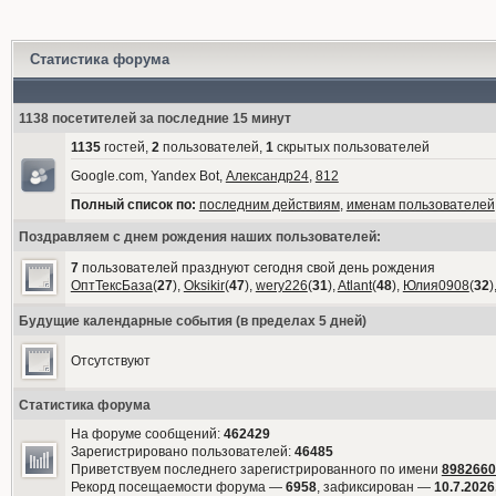
Статистика форума
1138 посетителей за последние 15 минут
1135
гостей,
2
пользователей,
1
скрытых пользователей
Google.com, Yandex Bot,
Александр24
,
812
Полный список по:
последним действиям
,
именам пользователей
Поздравляем с днем рождения наших пользователей:
7
пользователей празднуют сегодня свой день рождения
ОптТексБаза
(
27
),
Oksikir
(
47
),
wery226
(
31
),
Atlant
(
48
),
Юлия0908
(
32
)
Будущие календарные события (в пределах 5 дней)
Отсутствуют
Статистика форума
На форуме сообщений:
462429
Зарегистрировано пользователей:
46485
Приветствуем последнего зарегистрированного по имени
8982660
Рекорд посещаемости форума —
6958
, зафиксирован —
10.7.2026