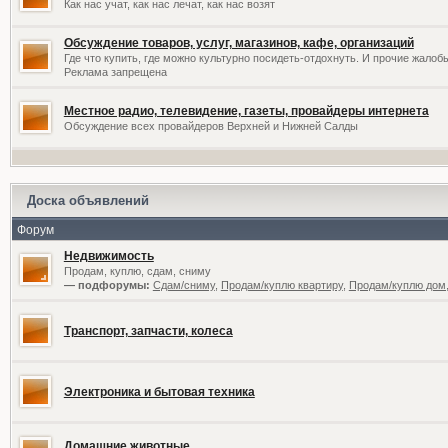
Как нас учат, как нас лечат, как нас возят
Обсуждение товаров, услуг, магазинов, кафе, организаций
Где что купить, где можно культурно посидеть-отдохнуть. И прочие жалоб
Реклама запрещена
Местное радио, телевидение, газеты, провайдеры интернета
Обсуждение всех провайдеров Верхней и Нижней Салды
Доска объявлений
Форум
Недвижимость
Продам, куплю, сдам, сниму
— подфорумы:
Сдам/сниму
,
Продам/куплю квартиру
,
Продам/куплю дом,
Транспорт, запчасти, колеса
Электроника и бытовая техника
Домашние животные