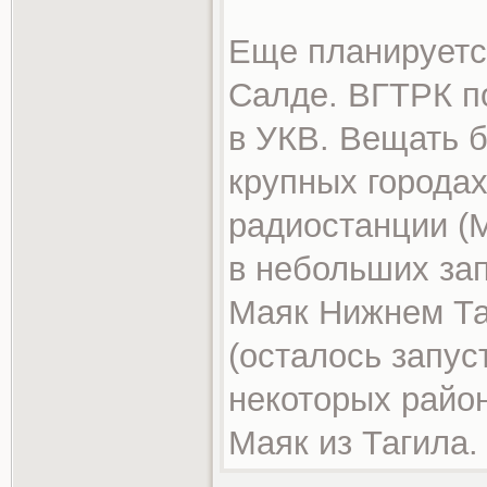
Еще планируетс
Салде. ВГТРК п
в УКВ. Вещать б
крупных городах
радиостанции (М
в небольших за
Маяк Нижнем Та
(осталось запус
некоторых райо
Маяк из Тагила.