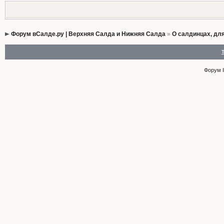
Форум вСалде.ру | Верхняя Салда и Нижняя Салда
»
О салдинцах, дл
Форум