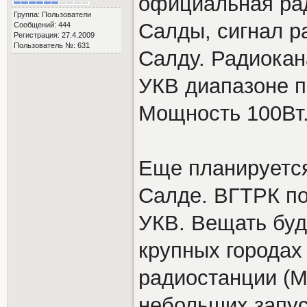
официальная рад
Группа: Пользователи
Салды, сигнал р
Сообщений: 444
Регистрация: 27.4.2009
Пользователь №: 631
Салду. Радиокан
УКВ диапазоне п
Мощность 100Вт
Еще планируется
Салде. ВГТРК по
УКВ. Вещать буде
крупных городах
радиостанции (М
небольших запус