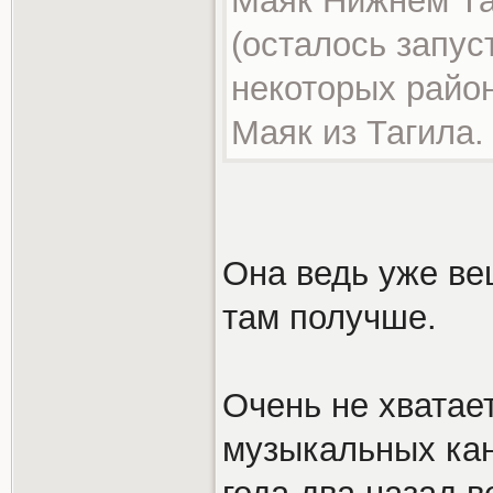
Маяк Нижнем Та
(осталось запус
некоторых райо
Маяк из Тагила.
Она ведь уже вещ
там получше.
Очень не хватае
музыкальных кан