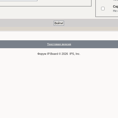
Ск
Не 
Текстовая версия
Форум
IP.Board
© 2026
IPS, Inc
.