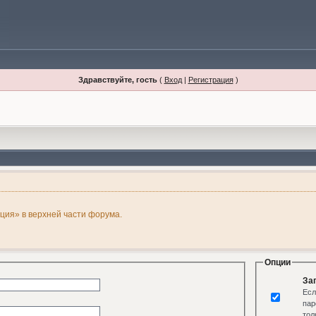
Здравствуйте, гость
(
Вход
|
Регистрация
)
ация» в верхней части форума.
Опции
За
Есл
пар
тол