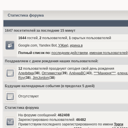
Статистика форума
1647 посетителей за последние 15 минут
1644
гостей,
2
пользователей,
1
скрытых пользователей
Google.com, Yandex Bot,
УЖик)
,
ирина.в
Полный список по:
последним действиям
,
именам пользователей
Поздравляем с днем рождения наших пользователей:
12
пользователей празднуют сегодня свой день рождения
Алеффка
(
38
),
Оптимистка
(
39
),
АлёнкаВС
(
43
),
***Манюня***
,
елена
Roy
(
38
),
JimJordon
(
38
)
Будущие календарные события (в пределах 5 дней)
Отсутствуют
Статистика форума
На форуме сообщений:
462408
Зарегистрировано пользователей:
46482
Приветствуем последнего зарегистрированного по имени
Торги