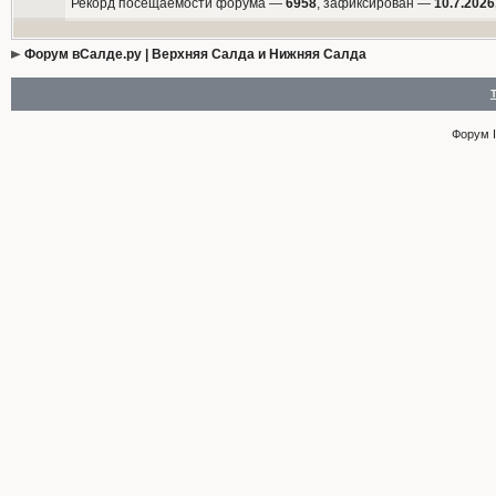
Рекорд посещаемости форума —
6958
, зафиксирован —
10.7.2026
Форум вСалде.ру | Верхняя Салда и Нижняя Салда
Форум