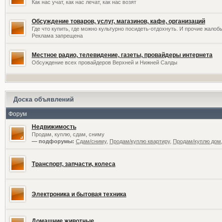
Как нас учат, как нас лечат, как нас возят
Обсуждение товаров, услуг, магазинов, кафе, организаций
Где что купить, где можно культурно посидеть-отдохнуть. И прочие жалоб
Реклама запрещена
Местное радио, телевидение, газеты, провайдеры интернета
Обсуждение всех провайдеров Верхней и Нижней Салды
Доска объявлений
Форум
Недвижимость
Продам, куплю, сдам, сниму
— подфорумы:
Сдам/сниму
,
Продам/куплю квартиру
,
Продам/куплю дом,
Транспорт, запчасти, колеса
Электроника и бытовая техника
Домашние животные