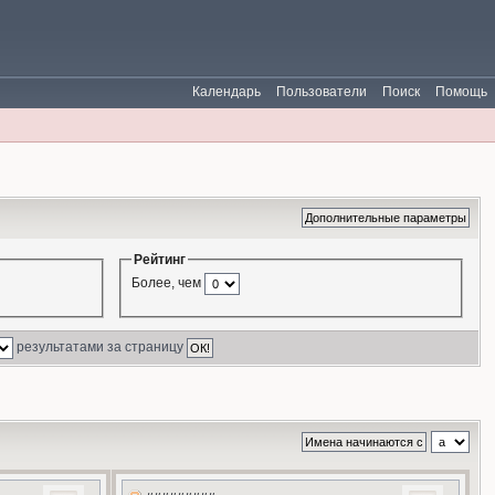
Календарь
Пользователи
Поиск
Помощь
Рейтинг
Более, чем
результатами за страницу