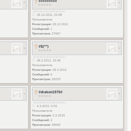
#########
26.12.2011, 22:08
Пользователи
Регистрация:
26.12.2011
Сообщений:
1
Просмотров:
27667
#$(^*)
28.2.2012, 19:39
Пользователи
Регистрация:
28.2.2012
Сообщений:
0
Просмотров:
28225
#drakon1976#
4.3.2015, 0:03
Пользователи
Регистрация:
2.3.2015
Сообщений:
2
Просмотров:
26640