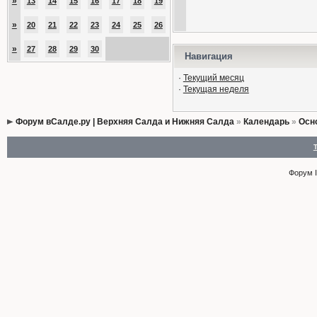
»
13
14
15
16
17
18
19
»
20
21
22
23
24
25
26
»
27
28
29
30
Навигация
·
Текущий месяц
·
Текущая неделя
Форум вСалде.ру | Верхняя Салда и Нижняя Салда
»
Календарь
»
Осн
Форум