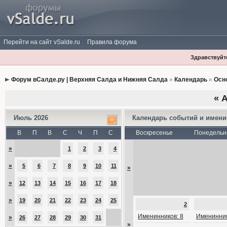
Перейти на сайт vSalde.ru
Правила форума
Здравствуйте
Форум вСалде.ру | Верхняя Салда и Нижняя Салда
»
Календарь
»
Осн
«
А
Июль 2026
Календарь событий и имен
В
П
В
С
Ч
П
С
Воскресенье
Понедельн
»
1
2
3
4
»
5
6
7
8
9
10
11
»
»
12
13
14
15
16
17
18
»
19
20
21
22
23
24
25
2
Именинников: 8
Именинник
»
26
27
28
29
30
31
»