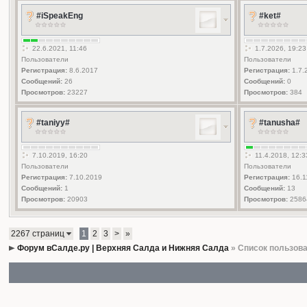
#iSpeakEng
#ket#
22.6.2021, 11:46
1.7.2026, 19:23
Пользователи
Пользователи
Регистрация:
8.6.2017
Регистрация:
1.7.
Сообщений:
26
Сообщений:
0
Просмотров:
23227
Просмотров:
384
#taniyy#
#tanusha#
7.10.2019, 16:20
11.4.2018, 12:3
Пользователи
Пользователи
Регистрация:
7.10.2019
Регистрация:
16.1
Сообщений:
1
Сообщений:
13
Просмотров:
20903
Просмотров:
2586
2267 страниц
1
2
3
>
»
Форум вСалде.ру | Верхняя Салда и Нижняя Салда
» Список пользов