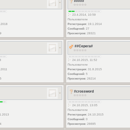
#####
23.4.2014, 10:59
Пользователи
.2018
Регистрация:
19.1.2014
Сообщений:
27
9
Просмотров:
28321
##Серега#
3
24.10.2015, 11:52
Пользователи
.2011
Регистрация:
31.8.2015
Сообщений:
5
5
Просмотров:
26214
#crossword
24.10.2015, 13:05
Пользователи
1.2013
Регистрация:
24.10.2015
Сообщений:
0
4
Просмотров:
26695