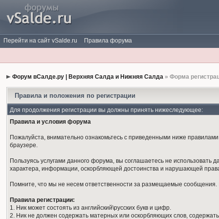
Перейти на сайт vSalde.ru
Правила форума
Форум вСалде.ру | Верхняя Салда и Нижняя Салда
» Форма регистра
Правила и положения по регистрации
Для продолжения регистрации вы должны принять нижеследующее:
Правила и условия форума
Пожалуйста, внимательно ознакомьтесь с приведенными ниже правилами. 
браузере.
Пользуясь услугами данного форума, вы соглашаетесь не использовать 
характера, информации, оскорбляющей достоинства и нарушающей права
Помните, что мы не несем ответственности за размещаемые сообщения. М
Правила регистрации:
1. Ник может состоять из английский\русских букв и цифр.
2. Ник не должен содержать матерных или оскорбляющих слов, содержать