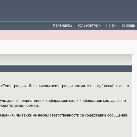
Календарь
Пользователи
Поиск
Помощь
«Регистрация». Для отмены регистрации нажмите кнопку 'назад' в вашем
 вульгарной, непристойной информации и/или информации сексуального
онодательным нормам.
общения, мы также не несем ответственности за содержание сообщения.