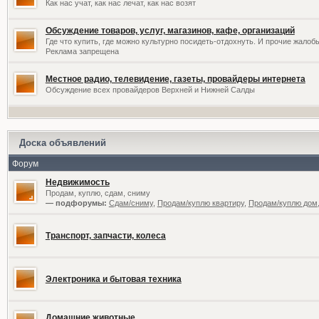
Как нас учат, как нас лечат, как нас возят
Обсуждение товаров, услуг, магазинов, кафе, организаций
Где что купить, где можно культурно посидеть-отдохнуть. И прочие жалоб
Реклама запрещена
Местное радио, телевидение, газеты, провайдеры интернета
Обсуждение всех провайдеров Верхней и Нижней Салды
Доска объявлений
Форум
Недвижимость
Продам, куплю, сдам, сниму
— подфорумы:
Сдам/сниму
,
Продам/куплю квартиру
,
Продам/куплю дом,
Транспорт, запчасти, колеса
Электроника и бытовая техника
Домашние животные