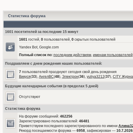
Статистика форума
1601 посетителей за последние 15 минут
1601
гостей,
0
пользователей,
0
скрытых пользователей
Yandex Bot, Google.com
Полный список по:
последним действиям
,
именам пользователей
Поздравляем с днем рождения наших пользователей:
7
пользователей празднуют сегодня свой день рождения
Викуся
(
33
),
АнгелВС
(
48
),
Электрон
(
36
),
yuliya3212
(
37
),
CITY Журна
Будущие календарные события (в пределах 5 дней)
Отсутствуют
Статистика форума
На форуме сообщений:
462256
Зарегистрировано пользователей:
46481
Приветствуем последнего зарегистрированного по имени
Алина3
Рекорд посещаемости форума —
6958
, зафиксирован —
10.7.2026