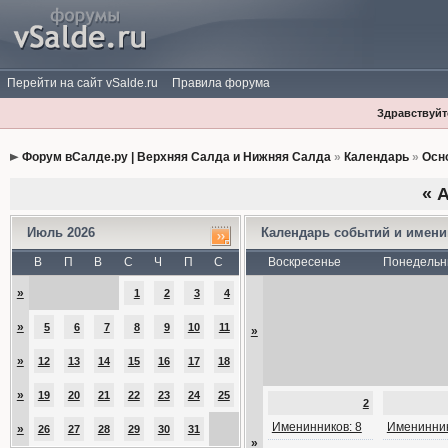
Перейти на сайт vSalde.ru
Правила форума
Здравствуйте
Форум вСалде.ру | Верхняя Салда и Нижняя Салда
»
Календарь
»
Осн
«
А
Июль 2026
Календарь событий и имен
В
П
В
С
Ч
П
С
Воскресенье
Понедельн
»
1
2
3
4
»
5
6
7
8
9
10
11
»
»
12
13
14
15
16
17
18
»
19
20
21
22
23
24
25
2
Именинников: 8
Именинник
»
26
27
28
29
30
31
»