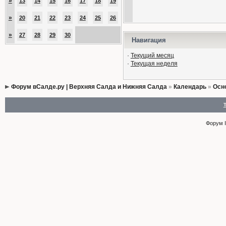
»
13
14
15
16
17
18
19
»
20
21
22
23
24
25
26
»
27
28
29
30
Навигация
·
Текущий месяц
·
Текущая неделя
Форум вСалде.ру | Верхняя Салда и Нижняя Салда
»
Календарь
»
Осн
Форум