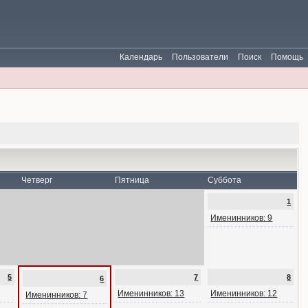
Календарь
Пользователи
Поиск
Помощь
Четверг
Пятница
Суббота
1
Именинников: 9
5
7
8
6
Именинников: 13
Именинников: 12
Именинников: 7