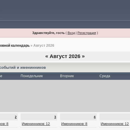
Здравствуйте, гость
(
Вход
|
Регистрация
)
овной календарь
» Август 2026
«
Август 2026
»
 событий и именинников
ье
Понедельник
Вторник
Среда
2
3
4
ов: 8
Именинников: 12
Именинников: 8
Именинников: 12