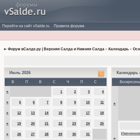
Перейти на сайт vSalde.ru
Правила форума
Форум вСалде.ру | Верхняя Салда и Нижняя Салда
»
Календарь
»
Осн
Июль 2026
Календарь
В
П
В
С
Ч
П
С
Воскресен
»
1
2
3
4
»
5
6
7
8
9
10
11
»
»
12
13
14
15
16
17
18
»
19
20
21
22
23
24
25
Именинник
»
26
27
28
29
30
31
»