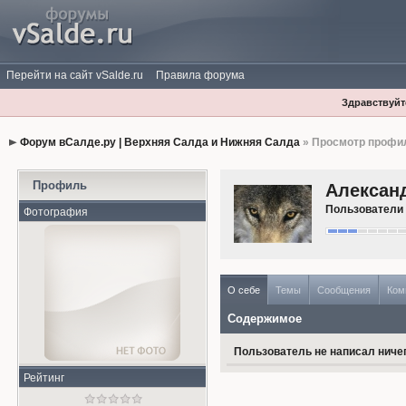
Перейти на сайт vSalde.ru
Правила форума
Здравствуйте
Форум вСалде.ру | Верхняя Салда и Нижняя Салда
» Просмотр профи
Профиль
Алексан
Пользователи
Фотография
О себе
Темы
Сообщения
Ком
Содержимое
Пользователь не написал ничег
Рейтинг