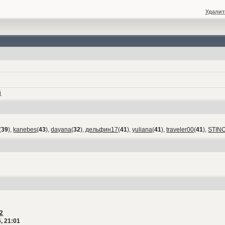
Удалит
й
(
39
),
kanebes
(
43
),
dayana
(
32
),
дельфин17
(
41
),
yuliana
(
41
),
traveler00
(
41
),
STIN
2
, 21:01