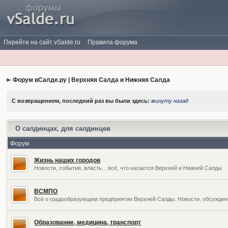
Перейти на сайт vSalde.ru
Правила форума
Форум вСалде.ру | Верхняя Салда и Нижняя Салда
С возвращением, последний раз вы были здесь:
минуту назад
О салдинцах, для салдинцев
Форум
Жизнь наших городов
Новости, события, власть... всё, что касается Верхней и Нижней Салды
ВСМПО
Всё о градообразующем предприятии Верхней Салды. Новости, обсужден
Образование, медицина, транспорт