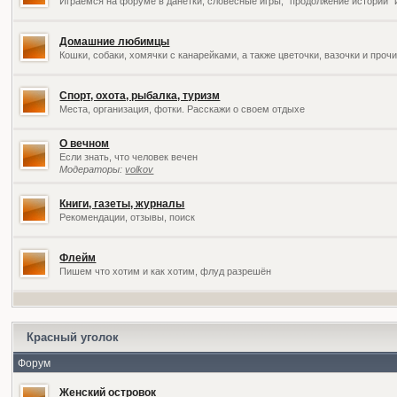
Играемся на форуме в данетки, словесные игры, "продолжение историй" 
Домашние любимцы
Кошки, собаки, хомячки с канарейками, а также цветочки, вазочки и про
Спорт, охота, рыбалка, туризм
Места, организация, фотки. Расскажи о своем отдыхе
О вечном
Если знать, что человек вечен
Модераторы:
volkov
Книги, газеты, журналы
Рекомендации, отзывы, поиск
Флейм
Пишем что хотим и как хотим, флуд разрешён
Красный уголок
Форум
Женский островок