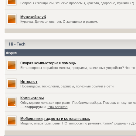
Вопросы к женщинам, женские проблемы, красота, здоровье, мужчины :)
Мужской клуб
Курилка. Делимся опытом. О женщинах и разном.
Hi - Tech
Форум
Скорая компьютерная помощь
Есть вопросы по работе железа, программ, различных устройств? Что-то 
Интернет
Провайдеры, технологии, сервисы, полезные ссылки в сети.
Компьютеры
Обсуждение железа и программ. Проблемы выбора. Помощь в покупке жел
— подфорумы:
*NIX Addicted
Мобильники, гаджеты и сотовая связь
Модели, операторы, цены, ПО, вопросы по ремонту. Купля/продажа - в Д