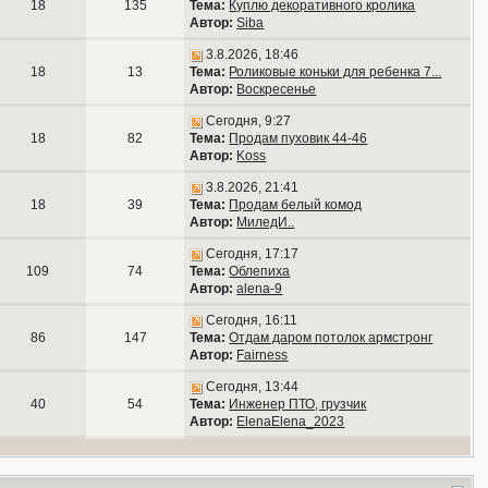
18
135
Тема:
Куплю декоративного кролика
Автор:
Siba
3.8.2026, 18:46
18
13
Тема:
Роликовые коньки для ребенка 7...
Автор:
Воскресенье
Сегодня, 9:27
18
82
Тема:
Продам пуховик 44-46
Автор:
Koss
3.8.2026, 21:41
18
39
Тема:
Продам белый комод
Автор:
МиледИ..
Сегодня, 17:17
109
74
Тема:
Облепиха
Автор:
alena-9
Сегодня, 16:11
86
147
Тема:
Отдам даром потолок армстронг
Автор:
Fairness
Сегодня, 13:44
40
54
Тема:
Инженер ПТО, грузчик
Автор:
ElenaElena_2023