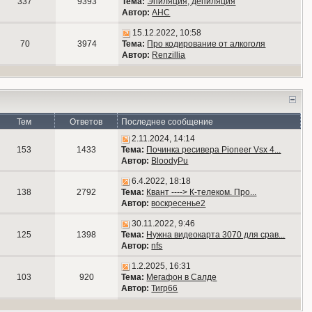
337
9393
Тема:
Эпиляция, депиляция
Автор:
АНС
15.12.2022, 10:58
70
3974
Тема:
Про кодирование от алкоголя
Автор:
Renzillia
Тем
Ответов
Последнее сообщение
2.11.2024, 14:14
153
1433
Тема:
Починка ресивера Pioneer Vsx 4...
Автор:
BloodyPu
6.4.2022, 18:18
138
2792
Тема:
Квант ----> К-телеком. Про...
Автор:
воскресенье2
30.11.2022, 9:46
125
1398
Тема:
Нужна видеокарта 3070 для срав...
Автор:
nfs
1.2.2025, 16:31
103
920
Тема:
Мегафон в Салде
Автор:
Тигр66