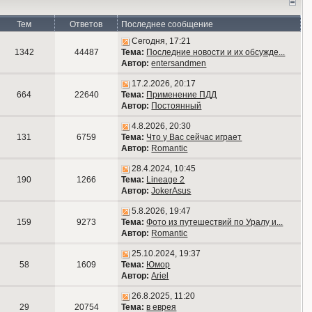
Тем
Ответов
Последнее сообщение
Сегодня, 17:21
1342
44487
Тема:
Последние новости и их обсужде...
Автор:
entersandmen
17.2.2026, 20:17
664
22640
Тема:
Применение ПДД
Автор:
Постоянный
4.8.2026, 20:30
131
6759
Тема:
Что у Вас сейчас играет
Автор:
Romantic
28.4.2024, 10:45
190
1266
Тема:
Lineage 2
Автор:
JokerAsus
5.8.2026, 19:47
159
9273
Тема:
Фото из путешествий по Уралу и...
Автор:
Romantic
25.10.2024, 19:37
58
1609
Тема:
Юмор
Автор:
Ariel
26.8.2025, 11:20
29
20754
Тема:
в еврея