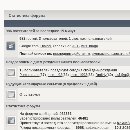
Статистика форума
986 посетителей за последние 15 минут
982
гостей,
3
пользователей,
1
скрытых пользователей
Google.com,
Dialog
, Yandex Bot,
АСВ
,
nus_maga
Полный список по:
последним действиям
,
именам пользователе
Поздравляем с днем рождения наших пользователей:
13
пользователей празднуют сегодня свой день рождения
Puma create
(
37
),
nice__93
(
33
),
nice_1993
(
33
),
Dmitriy
(
40
),
ok$@n@
Будущие календарные события (в пределах 5 дней)
Отсутствуют
Статистика форума
На форуме сообщений:
462353
Зарегистрировано пользователей:
46481
Приветствуем последнего зарегистрированного по имени
Алина3
Рекорд посещаемости форума —
6958
, зафиксирован —
10.7.2026