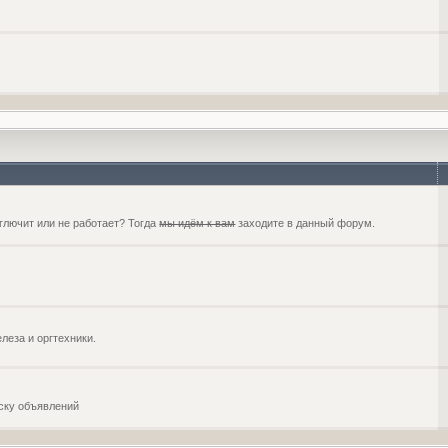
глючит или не работает? Тогда
мы идём к вам
заходите в данный форум.
еза и оргтехники.
оску объявлений