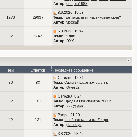
Автор:
enigma1983
8.6.2026, 19:58
1978
29937
Тема:
Где заказать пластиковые окна?
Автор:
урожай
6.3.2026, 19:42
92
8763
Тема:
Радио
Автор:
DXX
Тем
Ответов
Последнее сообщение
Сегодня, 12:36
80
83
Тема:
Сдам 3к квартиру за 5 т.р.
Автор:
Qwer12
Сегодня, 8:24
52
101
Тема:
Продам Киа спектра 2008г
Автор:
777@@@
Вчера, 21:29
42
121
Тема:
Швейная машинка Zinger
Автор:
glasseye
3.8.2026, 23:45