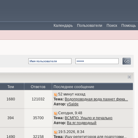
Календарь
Пользователи
Поиск
Помощь
Тем
Ответов
Последнее сообщение
52 минут назад
1680
121032
Тема:
Водопроводная вода пахнет фека...
Автор:
vSalde
Сегодня, 9:48
394
35700
Тема:
ВСМПО. Уныло и печально
Автор:
Ва яг подводный
19.5.2026, 8:34
1490
32158
Тема:
Ищу репетиторов для подготовки...