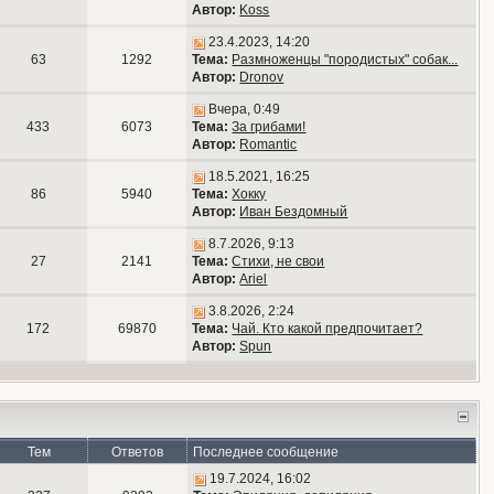
Автор:
Koss
23.4.2023, 14:20
63
1292
Тема:
Размноженцы "породистых" собак...
Автор:
Dronov
Вчера, 0:49
433
6073
Тема:
За грибами!
Автор:
Romantic
18.5.2021, 16:25
86
5940
Тема:
Хокку
Автор:
Иван Бездомный
8.7.2026, 9:13
27
2141
Тема:
Стихи, не свои
Автор:
Ariel
3.8.2026, 2:24
172
69870
Тема:
Чай. Кто какой предпочитает?
Автор:
Spun
Тем
Ответов
Последнее сообщение
19.7.2024, 16:02