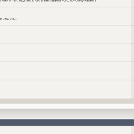
и много чего ещё веселого и занимательного, присоединяйтесь!
чие рюшечки