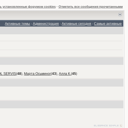
ь установленные форумом cookies
·
Отметить все сообщения прочитанными
Активные темы
·
Администрация
·
Активные сегодня
·
Самые активные
OL SERVIS
(
48
),
Марта Осьминог
(
43
),
Алла К.
(
45
)