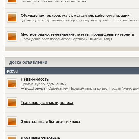
Как нас учат, как нас лечат, как нас возят
Обсуждение товаров, услуг, магазинов, кафе, организаций
Где что купить, где можно культурно посидеть-отдохнуть. И прочие жал
Местное радио, телевидение, газеты, провайдеры интернета
Обсуждение всех провайдеров Верхней и Нижней Салды
Доска объявлений
Форум
Недвижимость
Продам, куплю, сдам, сниму
— подфорумы:
Сдам/сниму
,
Продам/куплю квартиру
,
Продам/куплю дом,
Транспорт, запчасти, колеса
Электроника и бытовая техника
Домашние животные