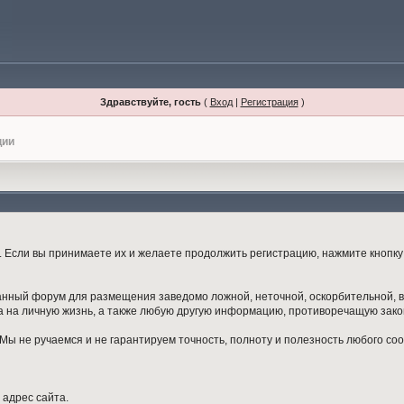
Здравствуйте, гость
(
Вход
|
Регистрация
)
ции
Если вы принимаете их и желаете продолжить регистрацию, нажмите кнопку 
данный форум для размещения заведомо ложной, неточной, оскорбительной,
 на личную жизнь, а также любую другую информацию, противоречащую зак
ы не ручаемся и не гарантируем точность, полноту и полезность любого со
 адрес сайта.