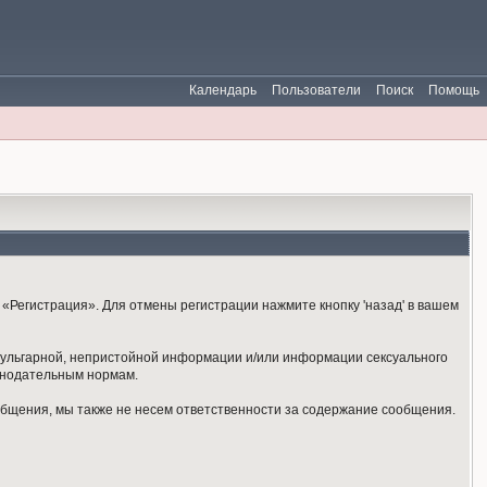
Календарь
Пользователи
Поиск
Помощь
«Регистрация». Для отмены регистрации нажмите кнопку 'назад' в вашем
 вульгарной, непристойной информации и/или информации сексуального
онодательным нормам.
общения, мы также не несем ответственности за содержание сообщения.