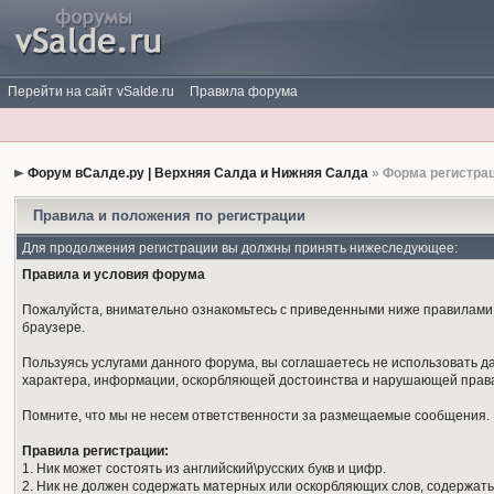
Перейти на сайт vSalde.ru
Правила форума
Форум вСалде.ру | Верхняя Салда и Нижняя Салда
» Форма регистра
Правила и положения по регистрации
Для продолжения регистрации вы должны принять нижеследующее:
Правила и условия форума
Пожалуйста, внимательно ознакомьтесь с приведенными ниже правилами. 
браузере.
Пользуясь услугами данного форума, вы соглашаетесь не использовать 
характера, информации, оскорбляющей достоинства и нарушающей права
Помните, что мы не несем ответственности за размещаемые сообщения. М
Правила регистрации:
1. Ник может состоять из английский\русских букв и цифр.
2. Ник не должен содержать матерных или оскорбляющих слов, содержать